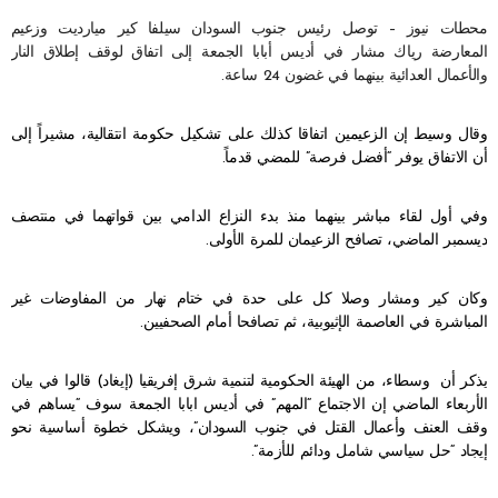
محطات نيوز – توصل رئيس جنوب السودان سيلفا كير ميارديت وزعيم
المعارضة رياك مشار في أديس أبابا الجمعة إلى اتفاق لوقف إطلاق النار
والأعمال العدائية بينهما في غضون 24 ساعة.
وقال وسيط إن الزعيمين اتفاقا كذلك على تشكيل حكومة انتقالية، مشيراً إلى
أن الاتفاق يوفر “أفضل فرصة” للمضي قدماً.
وفي أول لقاء مباشر بينهما منذ بدء النزاع الدامي بين قواتهما في منتصف
ديسمبر الماضي، تصافح الزعيمان للمرة الأولى.
وكان كير ومشار وصلا كل على حدة في ختام نهار من المفاوضات غير
المباشرة في العاصمة الإثيوبية، ثم تصافحا أمام الصحفيين.
يذكر أن وسطاء، من الهيئة الحكومية لتنمية شرق إفريقيا (إيغاد) قالوا في بيان
الأربعاء الماضي إن الاجتماع “المهم” في أديس ابابا الجمعة سوف “يساهم في
وقف العنف وأعمال القتل في جنوب السودان”، ويشكل خطوة أساسية نحو
إيجاد “حل سياسي شامل ودائم للأزمة”.