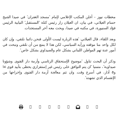
محطات نيوز –
أعلن المكتب الإعلامي لإمام “مسجد الغفران” في صيدا الشيخ
حسام العيلاني، في بيان، ان العيلان زار رئيس كتلة “المستقبل” النيابية الرئيس
فؤاد السنيورة، في مكتبه في صيدا، وبحث معه آخر المستجدات.
وبعد اللقاء، قال العيلاني: “هذه الزيارة ليست الأولى فنحن دائما نلتقي، وإن كان
لكل واحد منا موقفه ورأيه السياسي، لكن هذا لا يمنع من أن نلتقي ونبحث في
أمور عدة تهم المواطن اللبناني بشكل عام والصيداوي بشكل خاص”.
وذكر أن البحث تناول “موضوع الإستحقاق الرئاسي وأزمة دار الفتوى وشؤونا
صيداوية”، متمنيا “ان يتم التوافق على رئيس غير إستفزازي يحظى بتأييد قوى 14
و8 أذار، في أسرع وقت. وان تتم معالجة أزمة دار الفتوى وإخراجها من
الإنقسام الذي تشهده”.