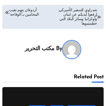
تصفّح
شدراوي للسفير الأميركي:
أردوغان يتهم نقيب
إرفعوا أيديكم عن لبنان
المحامين بـ”الوقاحة”
المقالات
وأوكرانيا وسائر البلاد التي
حطمتموها
By
مكتب التحرير
Related Post