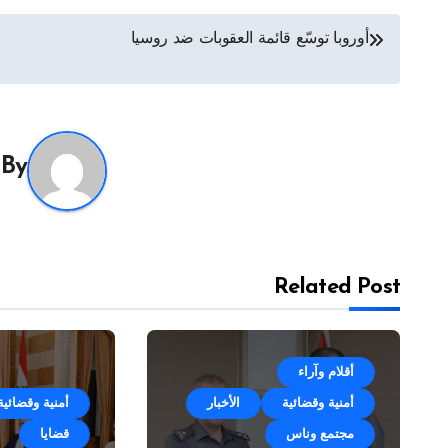
تصفّح
أوروبا توسّع قائمة العقوبات ضد روسيا
المقالات
By
Related Post
أقلام وآراء
أمنية وقضائية
الأخبار
أمنية وقضائية
مجتمع وناس
قضايا