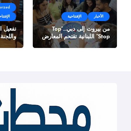
rized
الأخبار
الإفتتاحية
الإفتتاح
من بيروت إلى دبي…”Top
تفعيل ا
Stop” اللبنانية تقتحم المعارض
واللجنة
الدولية