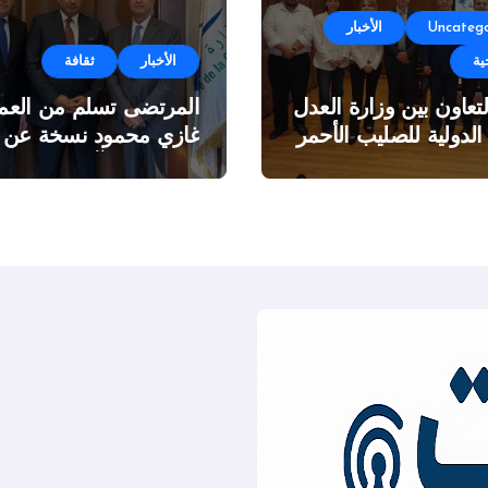
Uncatego
الأخبار
ية
الأخبار
ثقافة
لتعاون بين وزارة العدل
المرتضى تسلم من العمي
 الدولية للصليب الأحمر
غازي محمود نسخة عن
اطروحته “الآفاق المالية
والاقتصادية للثروة النفطي