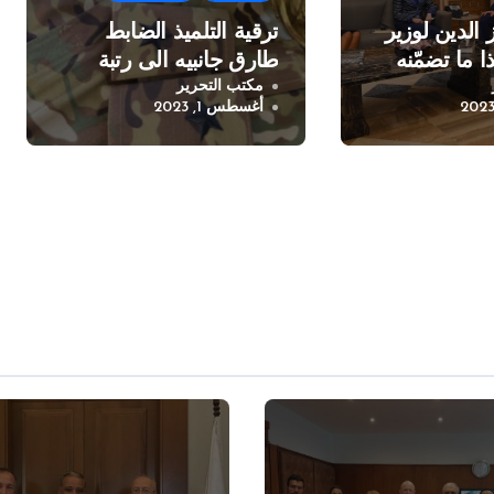
 الدين لوزير
ترقية التلميذ الضابط
ا ما تضمّنه
طارق جانبيه الى رتبة
مكتب التحرير
ملازم
أغسطس 1, 2023