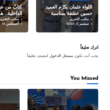
اللواء عثمان يكرّم العميد
كتابٌ من عز
حسين خشفة بمناسبة
الداخلية… هذ
مكتب التحرير
مكتب التحرير
انتهاء خدمته في قوى
سبتمبر 2, 2023
أغسطس 16, 2023
الأمن الداخلي
اترك تعليقاً
يجب أنت تكون
مسجل الدخول
لتضيف تعليقاً.
You Missed