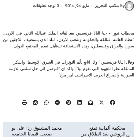
By مكتب التحرير
مايو 24, 2014
لا توجد تعليقات
محطات نيوز – حيا البابا فرنسيس بعد لقائه الملك عبدالله الثاني في الاردن،
“عطاء العائلة المالكة والحكومة وشعب الاردن، البلد الذي يستضيف اللاجئين من
سوريا والعراق وفلسطين، وهذه الاستضافة تستأهل تقدير المجتمع الدولي
وقال البابا فرنسيس ” واذا اتابع بألم التوترات في الشرق الاوسط، واشكر
المملكة نظرا للجهود التي تقوم بها”، واكد ان “التوصل الى حل سلمي للازمة
السورية والصراع العربي الاسرائيلي امر ملح”
تصفّح
محكمة ألمانية تمنع
محمد المشنوق ردا على بو
الزوجين بعد الطلاق من
صعب: قضايا الجامعة