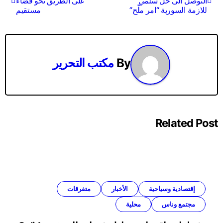
التوصل الى حل سلمي
على الطريق نحو قضاء
المقالات
للازمة السورية “امر ملّح”
مستقيم
By
مكتب التحرير
Related Post
إقتصادية وسياحية
الأخبار
متفرقات
مجتمع وناس
محلية