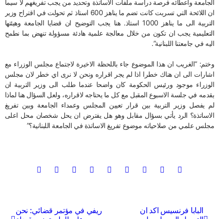
الجامعة واعطائه فرصة دراسة ملفات الاساتذة وتحديد من يجب تفريغهم لا سيما
ان اللائحة التي تسربت كانت تضم ما يناهز 600 استاذ ثم تحولت في اقتراح وزير
التربية الى ما يناهز 1000 استاذ. هنا يجب التوضيح ان قضايا الجامعة وهيئتها
التعليمية يجب ان تكون من خلال معالجة علمية هادئة مسؤولة تنهض بما نطمح
اليه في جامعتنا اللبنانية”.
وختم: “الغريب ان هذا الموضوع جاء باللحظة الاخيرة لاجتماع مجلس الوزراء مع
اشارات الى ان هناك خطرا اذا لم يجر اقراره ونحن لا نرى اي خطر لان مجلس
الوزراء موجود ورئيس الحكومة كان واضحا عندما طلب الى وزير التربية ان
يقدمه في جلسة الاسبوع المقبل مع كل ما يحتاجه لاقراره، ولعل السؤال هنا لماذا
لم يفصل وزير التربية بين قرار تعيين المجلس وعمداء الجامعة وبين تفريغ
الاساتذة؟ الرد يأتي بسؤال مقابل وهو هل يفترض ان يحل شخصان محل اعلى
مجلس علمي من صلاحياته موضوع تفريغ الاساتذة في الجامعة اللبنانية؟”
تصفّح
البابا فرنسيس اكد ان
ريفي في مؤتمر قضائي: نحن