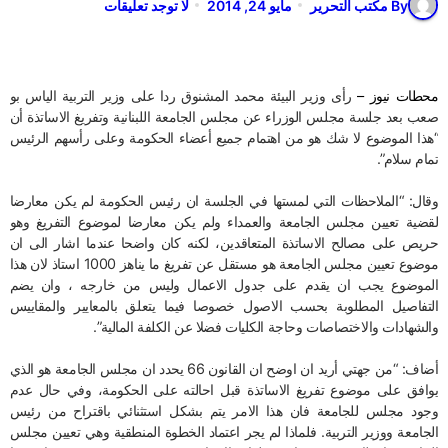
By مكتب التحرير
مايو 24, 2014
لا توجد تعليقات
محطات نيوز –
رأى وزير البيئة محمد المشنوق ردا على وزير التربية الياس بو
صعب بعد جلسة مجلس الوزراء عن مجلس الجامعة اللبنانية وتفريغ الاساتذة أن
“هذا الموضوع لا شك هو من اهتمام جميع أعضاء الحكومة وعلى رأسهم الرئيس
تمام سلام”.
وقال: “الملاحظات التي لمستها في الجلسة ان رئيس الحكومة لم يكن معارضا
لقضية تعيين مجلس الجامعة والعمداء ولم يكن معارضا لموضوع التفريغ وهو
حريص على مصالح الاساتذة المتعاقدين، لكنه كان واضحا عندما اشار الى ان
موضوع تعيين مجلس الجامعة هو مستقل عن تفريغ ما يناهز 1000 استاذ لان هذا
الموضوع يجب ان يقدم على جدول الاعمال وليس من خارجه ، وان يضم
التفاصيل المطلوبة بحسب الاصول خصوصا فيما يتعلق بالمعايير والمقاييس
والشهادات والاختصاصات وحاجة الكليات فضلا عن الكلفة المالية”.
أضاف: “من جهتي أريد ان اوضح ان القانون 66 يحدد ان مجلس الجامعة هو الذي
يوافق على موضوع تفريغ الاساتذة قبل احالته على الحكومة، وفي حال عدم
وجود مجلس للجامعة فان هذا الامر يتم بشكل استثنائي باقتراح من رئيس
الجامعة ووزير التربية. فلماذا لم يجر اعتماد الخطوة المنطقية وهي تعيين مجلس