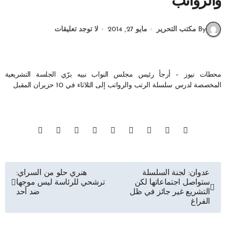
والرواتب
By مكتب التحرير
مايو 27, 2014
لا توجد تعليقات
محطات نيوز – أرجأ رئيس مجلس النواب نبيه برّي الجلسة التشريعية
المخصصة لدرس سلسلة الرتب والرواتب إلى الثلاثاء في 10 حزيران المقبل
تصفّح
عدوان: لجنة السلسلة
هنري حلو من السراي:
ستواصل اجتماعاتها لكن
ترشحي للرئاسة ليس موجها
المقالات
التشريع غير جائز في ظل
ضد أحد
الفراغ