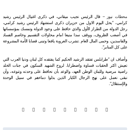
محطات نيوز –
قال الرئيس نجيب ميقاتي، في ذكرى اغتيال الرئيس رشيد
كرامي، “يحل اليوم الاول من حزيران ذكرى استشهاد الرئيس رشيد كرامي،
رجل الدولة من الطراز الأول والذي حافظ على وجود الدولة وتمسك بمؤسساتها
في أصعب الظروف، ووقف سدا منيعا امام محاولات التقسيم وخاصم الفساد
والفاسدين، وحمى المال العام
.
تشرب العروبة يافعا وتبنى قضايا الأمة المشروعة
على كل المنابر”.
وأضاف ان “طرابلس تفتقد الرشيد الحكيم كما يفتقده كل لبنان ودنيا العرب التي
تعيش اكثر الحقبات قساوة واضطرابا. لروح الشهيد السكون في جنات الخلد
راضية مرضية وللبنان الوطن العهد، والوعد بأن نحافظ على وحدته وتنوعه، وأن
نبقى نعمل على نهج الرجال الكبار الذين بذلوا دماءهم في سبيل الوحدة
والإستقلال”.