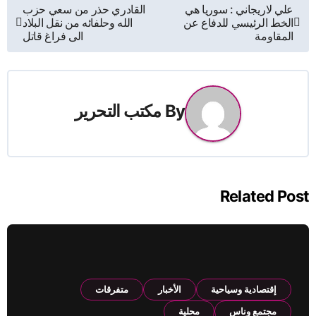
تصفّح
علي لاريجاني : سوريا هي
القادري حذر من سعي حزب
الخط الرئيسي للدفاع عن
الله وحلفائه من نقل البلاد
المقالات
المقاومة
الى فراغ قاتل
By
مكتب التحرير
Related Post
إقتصادية وسياحية
الأخبار
متفرقات
مجتمع وناس
محلية