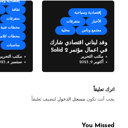
إقتصادية وسي
ثقافة
إقتصادية وسياحية
متفرقات
الأخبار
متفرقات
محطات فنية
مجتمع وناس
محلية
محطات كلامي
وفد لبناني اقتصادي شارك
مناسبات
في اعمال مؤتمر Solid 2
مكتب التحرير
مكتب التحرير
مهرجان زوق 
أكتوبر 9, 2023
سبتمبر 4, 2023
العيد” في نس
اترك تعليقاً
يجب أنت تكون
مسجل الدخول
لتضيف تعليقاً.
You Missed