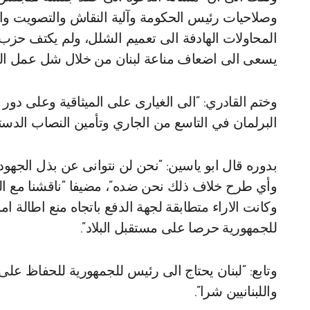
وصلاحيات رئيس الحكومة وآلية النقاش والتصويت و
المحاولات الهادفة الى تعميم الشلل، ولم يكتف حزب 
يسعى الى اضعاف مناعة لبنان من خلال شل عمل الح
وختم القادري: “الى الغيارى على الميثاقية وعلى دور
البرلمان في التاسع من الجاري وتأمين النصاب الدس
بدوره قال ابو ياسين: “نحن لن نتوانى عن بذل الجهو
وأي طرح خلاف ذلك نحن ضده”، مضيفا “ناقشنا مع القا
وكانت الاراء متطابقة لجهة الدفع باتجاه منع اطالة 
للجمهورية حرصا على مستقبل البلاد”.
وتابع: “لبنان يحتاج الى رئيس للجمهورية للحفاظ على
واللبنانيين شرا”.