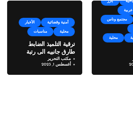
احية
بارز
عربية
مجتمع وناس
أمنية وقضائية
الأخبار
محلية
مناسبات
ة
محلية
ترقية التلميذ الضابط
طارق جانبيه الى رتبة
مكتب التحرير
مكايل “بلدتنا
ملازم
أغسطس 1, 2023
خته الرابعة