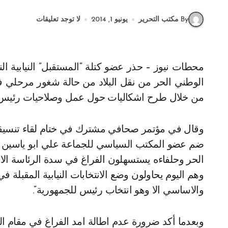
By مكتب التحرير
يونيو 1, 2014
لا توجد تعليقات
محطات نيوز – حذر عضو كتلة “المستقبل” النيابية النائب زياد القادري من “سعي “حزب الله” وحلفائه والتيار
الوطني الحر من نقل البلاد من حالة شغور مرحلي في
من خلال طرح اشكاليات حول عمل وصلاحيات رئيس 
وقال في مؤتمر صحافي مشترك في ختام لقاء تنسيقي 
ضم عضو المكتب السياسي للجماعة علي ابو ياسين وعد
الحر وحلفاءه يستسهلون الفراغ في سدة الرئاسة الا
وهم اليوم يحاولون وضع الانتخابات النيابية المقبلة 
والاساسي الا وهو انتخاب رئيس للجمهورية”.
وبعدما أكد ضرورة عدم اطالة امد الفراغ في مقام الر