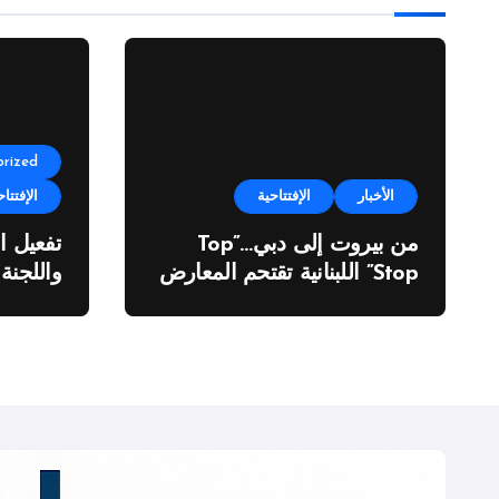
rized
الأخبار
الإفتتاحية
الإفتتاح
من بيروت إلى دبي…”Top
تفعيل ا
Stop” اللبنانية تقتحم المعارض
واللجنة
الدولية