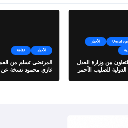
Uncatego
الأخبار
ية
الأخبار
ثقافة
لتعاون بين وزارة العدل
المرتضى تسلم من العمي
 الدولية للصليب الأحمر
غازي محمود نسخة عن
اطروحته “الآفاق المالية
والاقتصادية للثروة النفطي