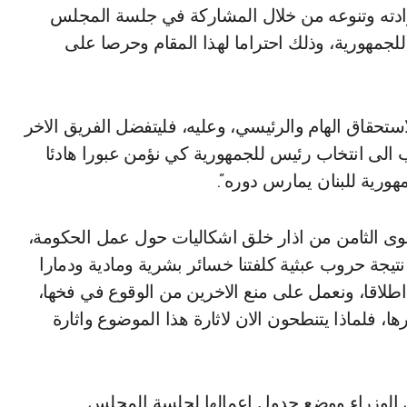
فرادته وتنوعه من خلال المشاركة في جلسة المجلس
للجمهورية، وذلك احتراما لهذا المقام وحرصا على
 الى هذا الاستحقاق الهام والرئيسي، وعليه، فليتفضل الفريق الاخر
الى انتخاب رئيس للجمهورية كي نؤمن عبورا هادئا
ورية للبنان يمارس دوره”.
قوى الثامن من اذار خلق اشكاليات حول عمل الحكومة،
ى نتيجة حروب عبثية كلفتنا خسائر بشرية ومادية ودمارا
اطلاقا، ونعمل على منع الاخرين من الوقوع في فخها،
ا، فلماذا يتنطحون الان لاثارة هذا الموضوع واثارة
الوزراء ووضع جدول اعمالها لجلسة المجلس