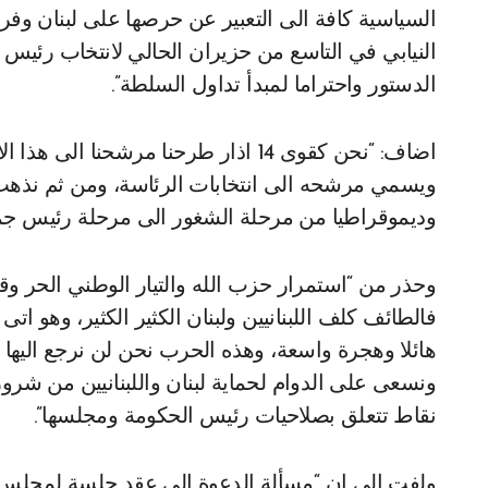
السياسية كافة الى التعبير عن حرصها على لبنان و
النيابي في التاسع من حزيران الحالي لانتخاب رئيس 
الدستور واحتراما لمبدأ تداول السلطة”.
اضاف: “نحن كقوى 14 اذار طرحنا مرشحنا
ويسمي مرشحه الى انتخابات الرئاسة، ومن ثم نذهب 
وديموقراطيا من مرحلة الشغور الى مرحلة رئيس جمه
وحذر من “استمرار حزب الله والتيار الوطني الحر و
فالطائف كلف اللبنانيين ولبنان الكثير الكثير، وهو ات
هائلا وهجرة واسعة، وهذه الحرب نحن لن نرجع اليها 
ونسعى على الدوام لحماية لبنان واللبنانيين من شروره
نقاط تتعلق بصلاحيات رئيس الحكومة ومجلسها”.
ولفت الى ان “مسألة الدعوة الى عقد جلسة لمجلس 