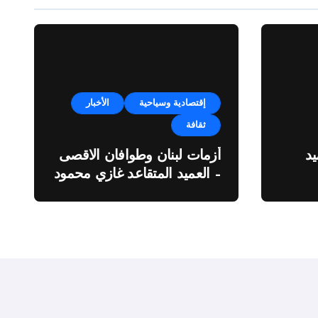
إقتصادية وسياحية
الأخبار
ثقافة
د
أزمات لبنان وطوافان الاقصى
– العميد المتقاعد غازي محمود
ة”