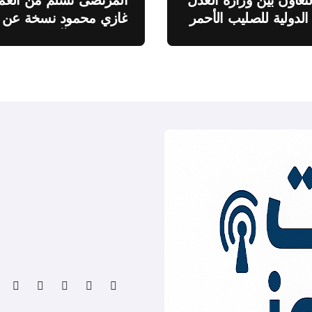
لتعاون بين وزارة العدل
المرتضى تسلم من العمي
 الدولية للصليب الأحمر
غازي محمود نسخة عن
اطروحته “الآفاق المالية
والاقتصادية للثروة النفطي