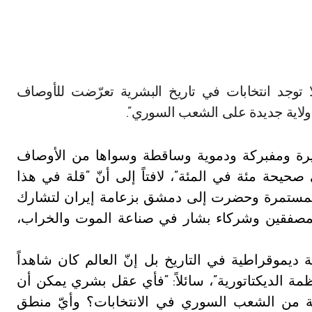
د ولاية جديدة على الشعب السوري”.
يرة ومفبركة ودموية وساقطة وسواها من الأوصاف
 صحيحة مئة في المئة”، لافتاً إلى أنّ “قلة في هذا
المستمرة وحضرت إلى دمشق بزعامة إيران لتشارك
المصفقين وشركاء بشار في صناعة الموت والخراب،
 ديموقراطية في التاريخ بل إنّ العالم كان شاهداً
مة الديكتاتورية”، سائلاً: “فأي عقل بشري يمكن أن
بة من عيار مشاركة ٧٤ في المئة من الشعب السوري في الانتخابات؟ وأيّ منطق