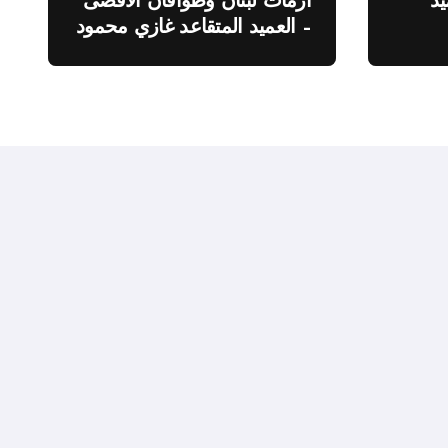
د
أزمات لبنان وطوافان الاقصى
– العميد المتقاعد غازي محمود
ة”