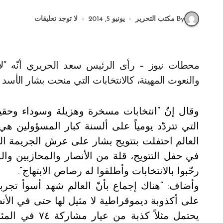
By مكتب التحرير
يونيو 5, 2014
لا توجد تعليقات
محطات نيوز – رأى الرئيس سعد الحريري أنّه “لا توجد انتخابات في تاريخ البشرية تعرّضت للأوصاف
والنعوت المهينة، كالانتخابات التي منحت بشار الأس
وقال إنّ “انتخابات مسخرة وهزيلة وسوداء وحق
التي تتردّد يومياً على ألسنة كبار المسؤولين هي
العالم احتفلت بتتويج بشار على عرش الجريمة 
في حفل التتويج، قلة من الأنصار والمحازبين و
رحّبوا بالانتخابات وأطلقوا له رصاص الابتهاج”.
وأضاف: “هناك إجماع بأنّ العالم شهد أسوأ تجربة
على أكذوبة ديموقراطية لا مثيل لها حتى في الأنظ
يحتمل مثلاً كذ