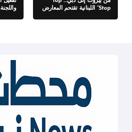
من بيروت إلى دبي…”Top
تفعيل ا
Stop” اللبنانية تقتحم المعارض
واللجنة
الدولية