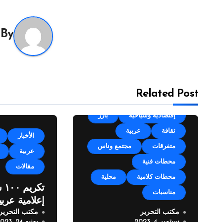
By
Related Post
Uncategorized
أجندة
إقتصادية وسياحية
بارز
ثقافة
عربية
الأخبار
متفرقات
مجتمع وناس
عربية
محطات فنية
مقالات
محطات كلامية
محلية
تكر
مناسبات
إعلامية عربي
مكتب التحرير
مكتب التحرير
مهرجان زوق مكايل “بلدتنا
سبتمبر 4, 2023
يونيو 24, 2023