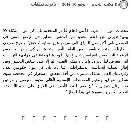
By مكتب التحرير
يونيو 10, 2014
لا توجد تعليقات
محطات نيوز –
أعرب الأمين العام للأمم المتحدة، بان كي مون الثلاثاء 10
يونيو/حزيران عن قلقه الشديد من التدهور الخطير في الوضع الأمني في
الموصل ثاني أكبر مدن العراق التي سيطر عليها تنظيم “داعش”. وصرح ستيفان
دوجاريك، المتحدث باسم الأمين العام للأمم المتحدة، أن كي مون حث جميع
الزعماء السياسيين العراقيين على إظهار الوحدة الوطنية في مواجهة التهديدات
التي يتعرض لها العراق والتي لا يمكن التصدي لها إلا على أساس الدستور وفي
إطار العملية السياسية الديمقراطية. كما دعا بان كي مون حكومتي بغداد
وكردستان العمل بشكل مشترك من أجل تحقيق الإستقرار في محافظة نينوى
شمال العراق، وتقديم المساعدات الإنسانية لأهالي مدينة الموصل والنازحين
منها. وقال دوجاريك: “إن مقر البعثة الأممية في العراق على أهبة الأستعداد
لتقديم العون والمشورة في هذا المجال”.