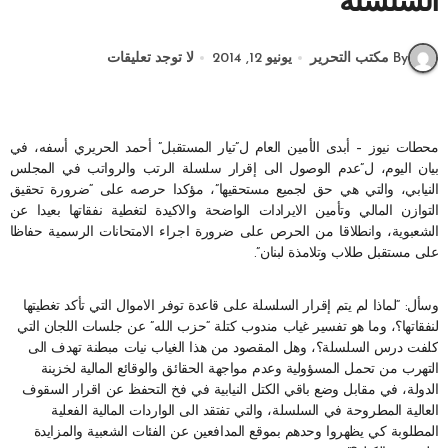
السلسلة
By مكتب التحرير
يونيو 12, 2014
لا توجد تعليقات
محطات نيوز –
أبدى الأمين العام ل”تيار المستقبل” أحمد الحريري أسفه، في
بيان اليوم، ل”عدم الوصول الى إقرار سلسلة الرتب والرواتب في المجلس
النيابي، والتي هي حق لجميع مستحقيها”، مؤكدا حرصه على “ضرورة تحقيق
التوازن المالي وتأمين الايرادات الواضحة والاكيدة لتغطية نفقاتها بعيدا عن
الشعبوية، وانطلاقا من الحرص على ضرورة اجراء الامتحانات الرسمية حفاظا
على مستقبل طلاب وتلامذة لبنان”.
وسأل: “لماذا لم يتم إقرار السلسلة على قاعدة توفر الاموال التي تأكد تغطيتها
لنفقاتها؟، وما هو تفسير غياب مندوب كتلة “حزب الله” عن جلسات اللجان التي
كلفت درس السلسلة؟، وهل المقصود من هذا الغياب نيات مبطنة تهدف الى
التهرب من تحمل المسؤولية وعدم مواجهة الحقائق والوقائع المالية لخزينة
الدولة، في مقابل وضع باقي الكتل النيابية في فخ التحفظ عن اقرار السقوف
العالية المطروحة في السلسلة، والتي تفتقد الى الواردات المالية الفعلية
المطلوبة كي يظهروا وحدهم بموقع المدافعين عن الفئات الشعبية والمزايدة