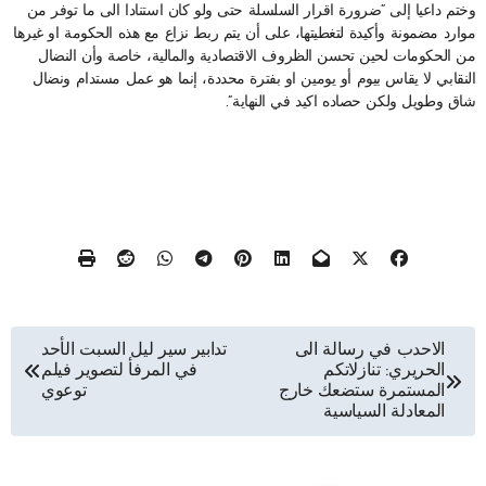
وختم داعيا إلى “ضرورة اقرار السلسلة حتى ولو كان استنادا الى ما توفر من
موارد مضمونة وأكيدة لتغطيتها، على أن يتم ربط نزاع مع هذه الحكومة او غيرها
من الحكومات لحين تحسن الظروف الاقتصادية والمالية، خاصة وأن النضال
النقابي لا يقاس بيوم أو يومين او بفترة محددة، إنما هو عمل مستدام ونضال
شاق وطويل ولكن حصاده اكيد في النهاية”.
تصفّح
الاحدب في رسالة الى
تدابير سير ليل السبت الأحد
الحريري: تنازلاتكم
في المرفأ لتصوير فيلم
المقالات
المستمرة ستضعك خارج
توعوي
المعادلة السياسية