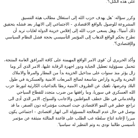
على هذه الكتل؟”.
وكرر سؤاله: “هل يهدف حزب الله إلى استغلال مطالب هيئة التنسيق
المشروعة للوصول بالواقع الاقتصادي – الاجتماعي إلى الانهيار بعد فشله بتحقيق
ذلك أمنيا؟، وهل يسعى حزب الله إلى إفلاس خزينة الدولة لغايات تريد أن
تطرح بحكم الواقع الذهاب إلى المؤتمر التأسيسي بحجة فشل النظام السياسي
والإقتصادي؟”.
وأكد الحريري أن “قوى الامر الواقع المهيمنة على كافة المرافق العامة المنتجة،
تتحمل مسؤولية تعطيل الجباية ودور اجهزة الرقابة عليها، الامر الذي أثر وما
زال يؤثر منذ سنوات على مداخيل الخزينة بدأ من المطار والمرفأ والاملاك
البحرية والبرية واراض شاسعة لصالح المربعات الامنية والعسكرية في طول
البلاد وعرضها، ناهيك عن الظروف الامنية ربطا بالتداعيات الكارثية لتورط حزب
الله العسكري في سوريا، وما رافقها من ضرب متجدد للقطاع السياحي
والخدماتي في ظل خطف المواطنين والاجانب والسواح، الامر الذي أدى الى
تراجع خطير في النمو الاقتصادي حيث اصبحت مؤشراته دون الصفر، ما قد
يوصل في حال عدم المعالجة المسؤولة الى انهيار اقتصادي – اجتماعي يكون
مبررا لإعادة انتاج سلطة غب الطلب على قاعدة المثالثة منبثقة عن مؤتمر
تأسيسي طالما نودي به وتم التنظير له سياسيا”.