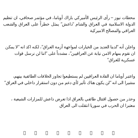
محطات نيوز – رأى الرئيس الأميركي باراك أوباما، في مؤتمر صحافي، ان تنظيم
الدولة الاسلامية في العراق والشام “داعش” يمثل خطراً على العراق والشعب
العراقي والمصالح الاميركية
واعلن أنه “لدينا العديد من الخيارات لمواجهة أزمة العراق”، لكنه اكد انه “لا يمكن
ان نقوم بمهام الامن نيابة عن العراقيين”، مشدداً على “اننا لن نرسل قوات
عسكرية للعراق”
واعتبر أوباما ان القادة العراقيين لم يستطيعوا تجاوز الخلافات الطائفية بينهم،
مشيرا الى انه “لن يكون هناك تأثير لأي دعم من دون استقرار داخلي في العراق”
وحذر من حصول اقتتال طائفي بالعراق اذا تعرض داعش للمزارات الشيعية ،
معتبرا ان الحرب في سوريا انتقلت الى العراق