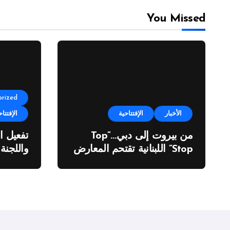
You Missed
rized
الأخبار
الإفتتاحية
الإفتتاح
من بيروت إلى دبي…”Top
تفعيل ا
Stop” اللبنانية تقتحم المعارض
واللجنة
الدولية