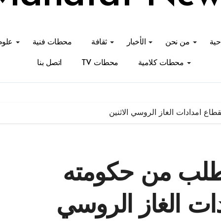
احية
من نحن
الأخبار
ثقافة
محطات فنية
علوم
محطات كلامية
محطات TV
اتصل بنا
طاع امدادات الغاز الروسي الاثنين
 طلب من حكومته
دات الغاز الروسي