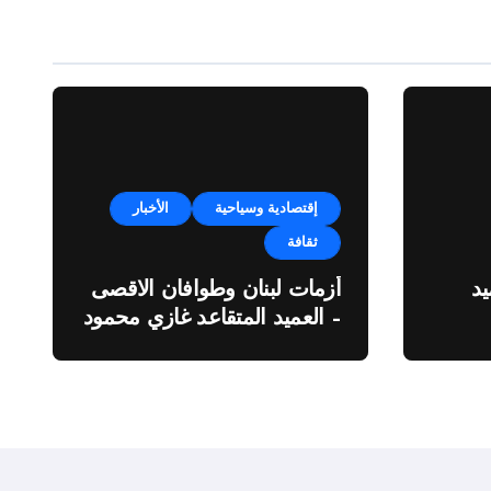
إقتصادية وسياحية
الأخبار
ثقافة
د
أزمات لبنان وطوافان الاقصى
– العميد المتقاعد غازي محمود
ة”