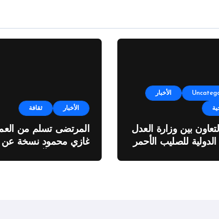
Uncatego
الأخبار
ية
الأخبار
ثقافة
لتعاون بين وزارة العدل
المرتضى تسلم من العمي
 الدولية للصليب الأحمر
غازي محمود نسخة عن
اطروحته “الآفاق المالية
والاقتصادية للثروة النفطي