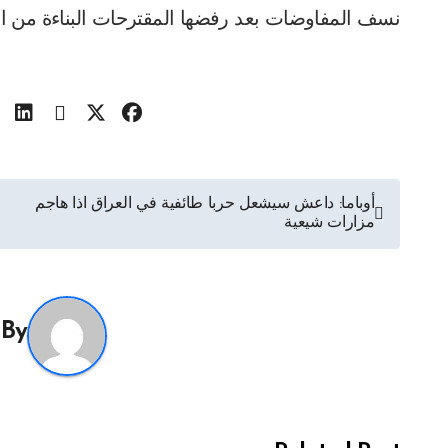
نسف المفاوضات بعد رفضها المقترحات البناءة من ا
تصفّح
أوباما: داعش سيشعل حربا طائفية في العراق اذا هاجم
مزارات شيعية
المقالات
By