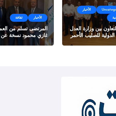
Uncatego
الأخبار
ية
الأخبار
ثقافة
لتعاون بين وزارة العدل
المرتضى تسلم من العمي
 الدولية للصليب الأحمر
غازي محمود نسخة عن
اطروحته “الآفاق المالية
والاقتصادية للثروة النفطي