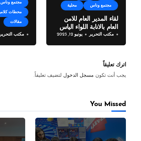
مجتمع وناس
مجتمع وناس
محلية
محطات كلامي
لقاء المدير العام للامن
مقالات
العام بالانابة اللواء الياس
مكتب التحرير
يونيو 12, 2023
مكتب التحرير
البيسري مع وفد من
خطوة فريدة 
مراسلي الصحف العربية
زوق مكايل 
المولدات
اترك تعليقاً
يجب أنت تكون
مسجل الدخول
لتضيف تعليقاً.
You Missed