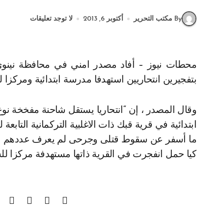
By مكتب التحرير
أكتوبر 6, 2013
لا توجد تعليقات
محطات نيوز – أفاد مصدر امني في محافظة نينوى، ان 11 قتيلا غالبيتهم من الطلاب و48 جريحا سقطوا
بتفجيرين انتحاريين استهدفا مدرسة ابتدائية ومرك
وقال المصدر ، إن “انتحاريا يستقل شاحنة مفخخة نو
ما أسفر عن سقوط قتلى وجرحى لم يعرف عددهم بعد”، 
كيا حمل انفجرت في القرية ذاتها مستهدفة مركزا 