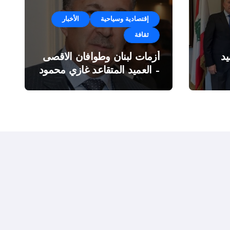
إقتصادية وسياحية
الأخبار
ثقافة
د
أزمات لبنان وطوافان الاقصى
– العميد المتقاعد غازي محمود
ة”