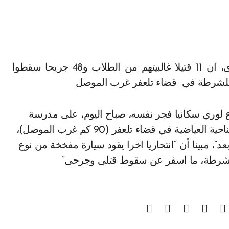
زا للشرطة في قضاء تلعفر غرب الموصل
ع لوري سكانيا فجر نفسه، صباح اليوم، على مدرسة
ابتدائية في قرية قبك ذات الاغلبية التركمانية التابعة لناحية العياضية في قضاء تلعفر (90 كم غرب الموصل)،
مبينا أن “انتحاريا اخرا يقود سيارة مفخخة من نوع
للشرطة، ما اسفر عن سقوط قتلى وجرحى”