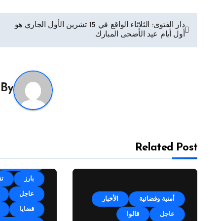
تصفّح
دار الفتوى: الثلاثاء الواقع في 15 تشرين الأول الجاري هو
أول أيام عيد الأضحى المبارك
المقالات
By
Related Post
أقلام وآراء
بارز
تق
عاجل
أمنية وقضائية
الأخبار
قضايا
عاجل
قالوا