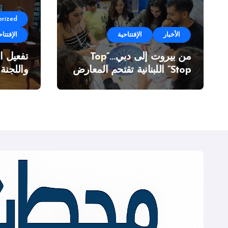
rized
الأخبار
الإفتتاحية
الإفتتاح
من بيروت إلى دبي…”Top
تفعيل ا
Stop” اللبنانية تقتحم المعارض
واللجنة
الدولية