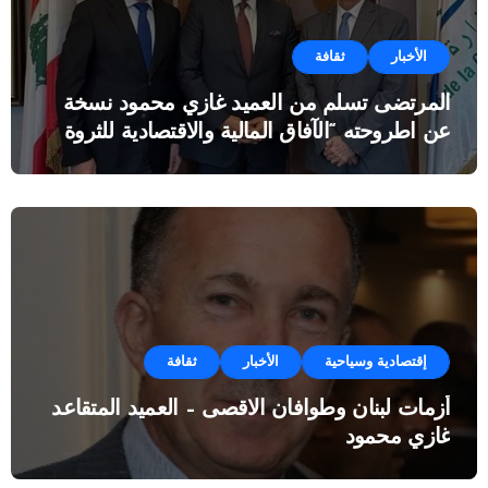
الأخبار
ثقافة
المرتضى تسلم من العميد غازي محمود نسخة
عن اطروحته “الآفاق المالية والاقتصادية للثروة
النفطية”
إقتصادية وسياحية
الأخبار
ثقافة
أزمات لبنان وطوافان الاقصى – العميد المتقاعد
غازي محمود