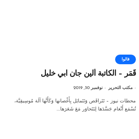
قالوا
قَمَر – الكاتبة ألين جان ابي خليل
مكتب التحرير
نوفمبر 30, 2019
محطات نيوز – تَتَراقَص وَتَتَمايَل بِأَغْصانها وَكَأَنَّها آلَة مُوسِيقِيَّة،
تُسْمَع أَنْغام جَسَّدَها لِتَتَحاوَر مَعَ شَعَرَها....