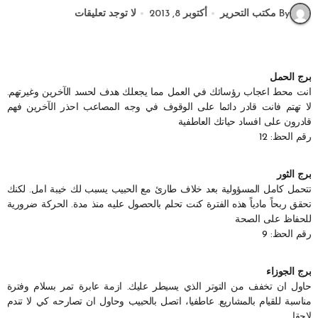
By مكتب التحرير
أكتوبر 8, 2013
لا توجد تعليقات
برج الحمل
انت محط اعجاب رؤسائك في العمل مما يجعلك هدف لحسد الآخرين وغيرتهم.
لا تهتم فانت قادر دائما على الوقوف في وجه المصاعب احذر الآخرين فهم
قادرون على افساد حياتك العاطفية
رقم الحظ: 12
برج الثور
تتحمل كامل المسؤولية بعد خلاف طارئ مع الحبيب يسبب لك خيبة امل. لكنك
تحقق ربحاً مادياً هذه الفترة كنت تحلم بالحصول عليه منذ مدة. الحركة ضرورية
للحفاظ على الصحة
رقم الحظ: 9
برج الجوزاء
حاول ان تخفف من التوتر الذي يسيطر عليك. ازمة عابرة تمر بسلام وفترة
مناسبة للقيام بالمشاريع. عاطفيا، اتصل بالحبيب وحاول ان تصارحه كي لا تندم
لاحقا