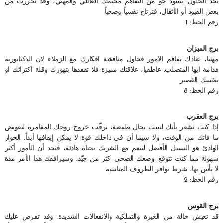
تجد الحلول. يسود جو من التفاهم محيطك العائلي والمهني، وقد تحررت من
بعض القيود أو الأثقال، فترتاح نفسياً وصحياً
رقم الحظ: 1
برج الميزان
مهنيا، عنادك يفاقم الامور فحاول مناقشة افكارك مع الزملاء لان الدكتاتورية
هدامة ايها المتصلب. عاطفيا، علاقتك مميزة فلا تفقدها بتهورك وقلة اكتراثك او
بنفسك القصير
رقم الحظ: 8
برج العقرب
إذا كنت تشعر بأنك لست بحال طبيعية، ترقّب خروج روحك المغامرة لتعويض
ما فاتك من الوقت، ولا سيما أن في داخلك قوة لا يمكن إيقافها أبداً. الحوار
الهادئ هو السبيل الأفضل لتنعم مع الشريك بحياة هادئة، فتجد أن الأمور أكثر
سهولة مما كنت تتوقع. وضعك الصحي اكثر من جيّد، وسيرافقك هذا الأمر مدة
لا بأس بها، شرط توافر الظروف المناسبة
رقم الحظ: 2
برج القوس
قد تعيش حالة من الغيرة والتملكية والانفعالات الشديدة. وقد تفرض عليك