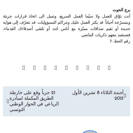
برج الحوت
أنت توّاق للعمل ولا سيّما العمل السريع، وتميل الى اتخاذ قرارات جريئة
ومتسرّعة أحياناً. قد يكثر العمل عليك وتتراكم المسؤوليات. قد تتعرّف إلى هواية
جديدة أو تقيم صداقات مميّزة مع أناس جُدد أو تلتقي أصدقاءك القدماء،
فتستعيد معهم ذكريات الماضي
رقم الحظ: 7
تصفّح
أجندة الثلاثاء 8 تشرين الأول
21 حزباً وقع على خارطة
2013
الطريق المكملة لمبادرة
المقالات
الرباعي في الحوار الوطني
التونسي