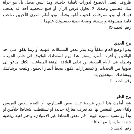
ظروف العمل الخضوع لدورات تأهيلية خاصة، وهذا ليس معيباً، بل هو جرأة
منك لتحسين وضعك. لا تحاول فرض الرأي أو قمع شخصية أحد. قد يصعب
فهمك أو تبدو تصرفاتك للحبيب أنانية وفظّة. تبدو أمام ناظري الآخرين صاحب
قامة ممشوقة ورشيقة، وصحة جيدة يحسدونك عليهما
رقم الحظ: 10
برج الجدي
يبدو الوضع العام متقلباً وقد ينذر ببعض المشكلات المهنية أو ربما بقلق على أحد
الوالدين أو أفراد الأسرة. يمتحن هذا اليوم استعدادك للوقوف الى جانب الحبيب،
وتحمّله في الأيام الصعبة. لن تعاني العلاقة المتينة المصاعب، لكنك مدعو إلى
صونها من التحديات والاستفزازات. تكون محط أنظار الجميع، وتلفت برشاقتك
وبنشاطك الميحطين بك
رقم الحظ: 11
برج الدلو
يتيح أمامك هذا اليوم فرصة تنفيذ بعض المشاريع، أو التقدم ببعض العروض
ولقاء بعض المعنيين بها. قد تعرف مغازلة جديدة او تستقطب أشخاصًا خلاّقين او
تبدأ رومنسية مميزة اليوم . قم ببعض النشاط غير الاعتيادي، واختر لعبة رياضية
خفيفة مارسها مع العائلة
رقم الحظ: 3