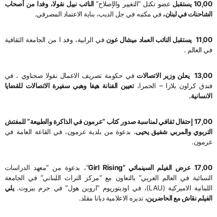
10,00 يستقبل
عضو تكتل “التغيير والإصلاح”
النائب نبيل نقولا، وفدا من أصحاب
الشاحنات في لبنان،
في مكتبه في جل الديب، بناية الاعتماد المصرفي.
11,00 يستقبل النائب العماد ميشال عون
في الرابية، وفد ا من الجامعة الثقافية
في العالم .
13,00 يعلن وزير الاتصالات
في حكومة تصريف الاعمال نقولا صحناوي ، في
فندق كراون بلازا – الحمرا،
تعيين الفنانة هيفا وهبي سفيرة الاتصالات للقضايا
الانسانية.
17,00 إحتفال ثقافي لمناسبة صدور كتاب “عرمون في الذاكرة والطبيعة” للمفتش
التربوي والمربي شفيق يحيى
، بدعوة من بلدية عرمون، في القاعة العامة في
عرمون.
17,00 عرض الفيلم السينمائي “Girl Rising
“، بدعوة من “معهد الدراسات
النسائية في العالم العربي” بالتعاون مع “مركز التراث اللبناني” في الجامعة
اللبنانية الاميركية (LAU)، في اوديتوريوم “اروين هول” في حرم بيروت.
يلي
الفيلم نقاش مع الحاضرين،
تديره الاعلامية ديانا مقلد.