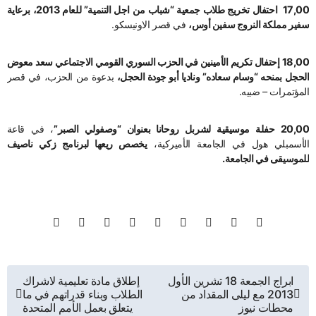
17,00 احتفال تخريج طلاب جمعية “شباب من اجل التنمية” للعام 2013، برعاية
سفير مملكة النروج سفين أوس،
في قصر الاونيسكو.
18,00 إحتفال تكريم الأمينين في الحزب السوري القومي الاجتماعي سعد معوض
الحجل
بمنحه “وسام سعاده”
وناديا أبو جودة الحجل،
بدعوة من الحزب، في قصر
المؤتمرات – ضبيه.
20,00 حفلة موسيقية لشربل روحانا بعنوان “وصفولي الصبر”
، في قاعة
الأسمبلي هول في الجامعة الأميركية،
يخصص ريعها لبرنامج زكي ناصيف
للموسيقى في الجامعة.
تصفّح
ابراج الجمعة 18 تشرين الأول
إطلاق مادة تعليمية لاشراك
2013 مع ليلى المقداد من
الطلاب وبناء قدراتهم في ما
المقالات
محطات نيوز
يتعلق بعمل الأمم المتحدة