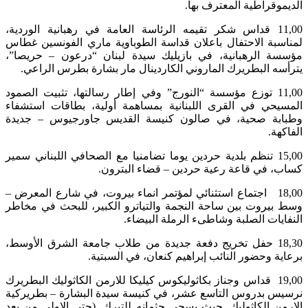
الديموقراطية المعترف بها.
11,00 قداس شكر تقيمه الرئاسة العامة في رهبانية الوردية،
لمناسبة الاحتفال باعلان قداسة الطوباوية ماري الفونسين غطاس
مؤسسة الرهبانية، في بازيليك سيدة لبنان “درعون – حريصا”،
يترأسه البطريرك الماروني الكاردينال مار بشارة بطرس الراعي.
11,00 توزع مؤسسة “النورج” وفي إطار رسالتها، تثبيت الصمود
المسيحي في القرى اللبنانية بمساهمة أولية، بطاقات استشفاء
وطبابة صحية، في صالون كنيسة القديس جاورجيوس – جديدة
الفاكهة.
15,00 تنظم بلدية حردين يوما تضامنيا مع الصحافي اللبناني سمير
كساب، في قاعة رعية حردين – قضاء البترون.
18,00 اجتماع استثنائي لمؤتمر انماء بيروت، في شارع المعرض –
وسط بيروت بين ساحة النجمة والتياترو الكبير، للبحث في مخاطر
النفايات الصلبة وشاطىء الرملة البيضاء.
18,30 حفل تخريج دفعة جديدة من طلاب جامعة الشرق الأوسط،
برعاية وحضور النائب إبراهيم كنعان، في السبتية.
19,00 قداس وجناز بكاثوليكوس كيليكا للارمن الكاثوليك البطريرك
نرسيس بدروس التاسع عشر، في كنيسة سيدة البشارة – بطريركية
الارمن الكاثوليك. حيث يسجى جثمانه للتبرك. (حتى الاولى من بعد