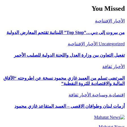
You Missed
الأخبار
الإفتتاحية
من بيروت إلى دبي…”Top Stop” اللبنانية تقتحم المعارض الدولية
Uncategorized
الأخبار
الإفتتاحية
تفعيل التعاون بين وزارة العدل واللجنة الدولية للصليب الأحمر
الأخبار
ثقافة
المرتضى تسلم من العميد غازي محمود نسخة عن اطروحته “الآفاق
المالية والاقتصادية للثروة النفطية”
إقتصادية وسياحية
الأخبار
ثقافة
أزمات لبنان وطوافان الاقصى – العميد المتقاعد غازي محمود
Mahatat News