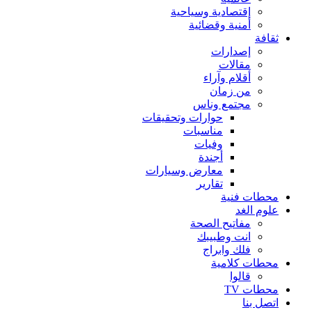
إقتصادية وسياحية
أمنية وقضائية
ثقافة
إصدارات
مقالات
أقلام وآراء
من زمان
مجتمع وناس
حوارات وتحقيقات
مناسبات
وفيات
أجندة
معارض وسيارات
تقارير
محطات فنية
علوم الغد
مفاتيح الصحة
انت وطبيبك
فلك وابراج
محطات كلامية
قالوا
محطات TV
اتصل بنا