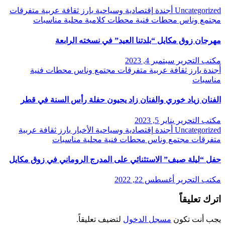
Uncategorized
أجندة
إقتصادية وسياحية
بارز
ثقافة
عربية
متفرقات
مجتمع وناس
محطات فنية
محطات كلامية
محلية
مناسبات
مهرجان زوق مكايل “بلدتنا العيد” في نسخته الرابعة
مكتب التحرير
سبتمبر 4, 2023
أجندة
بارز
ثقافة
عربية
متفرقات
مجتمع وناس
محطات فنية
مناسبات
الفنان زياد خوري والفنان زاد يحيون حفلة رأس السنة في قطر
مكتب التحرير
يناير 5, 2023
Uncategorized
أجندة
إقتصادية وسياحية
الأخبار
بارز
ثقافة
عربية
متفرقات
مجتمع وناس
محطات فنية
محلية
مناسبات
حفل “ليلة صيف” الاستثنائي على المدرج الروماني في زوق مكايل
مكتب التحرير
أغسطس 22, 2022
اترك تعليقاً
يجب أنت تكون
مسجل الدخول
لتضيف تعليقاً.