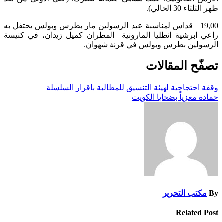
ظهر الثلثاء 30 الحالي).
19,00 قداس لمناسبة عيد الرسولين مار بطرس وبولس يحتفل به
راعي ابرشية انطليا المارونية المطران كميل زيدان، في كنيسة
الرسولين بطرس وبولس في قرنة شهوان.
تصفّح المقالات
وقفة احتجاجية لهيئة التنسيق للمطالبة باقرار السلسلة
حمادة معزياً بضحايا الكويت
By
مكتب التحرير
Related Post