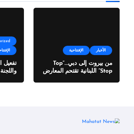
rized
الأخبار
الإفتتاحية
الإفتتاح
من بيروت إلى دبي…”Top
تفعيل ا
Stop” اللبنانية تقتحم المعارض
واللجنة
الدولية