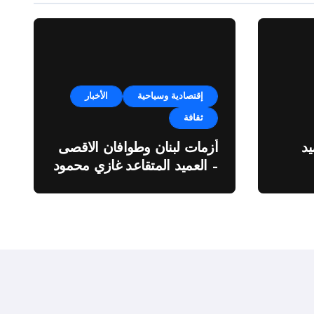
إقتصادية وسياحية
الأخبار
ثقافة
د
أزمات لبنان وطوافان الاقصى
– العميد المتقاعد غازي محمود
ة”