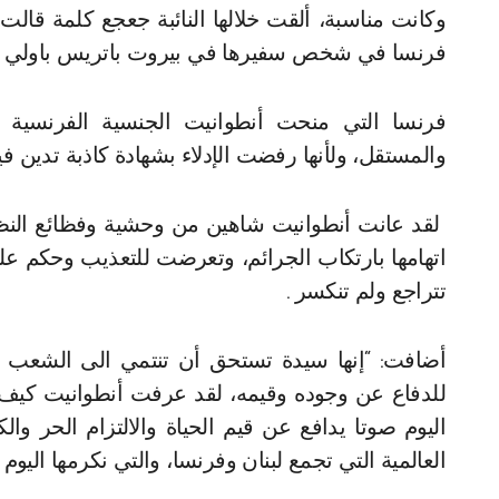
وكانت مناسبة، ألقت خلالها النائبة جعجع كلمة قالت ف
فرنسا في شخص سفيرها في بيروت باتريس باولي
فرنسا التي منحت أنطوانيت الجنسية الفرنسية ك
والمستقل، ولأنها رفضت الإدلاء بشهادة كاذبة تدين في
لقد عانت أنطوانيت شاهين من وحشية وفظائع النظام
اتهامها بارتكاب الجرائم، وتعرضت للتعذيب وحكم علي
تتراجع ولم تنكسر .
أضافت: “إنها سيدة تستحق أن تنتمي الى الشعب اللب
للدفاع عن وجوده وقيمه، لقد عرفت أنطوانيت كيف تت
اليوم صوتا يدافع عن قيم الحياة والالتزام الحر وال
العالمية التي تجمع لبنان وفرنسا، والتي نكرمها الي