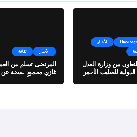
Uncatego
الأخبار
ية
الأخبار
ثقافة
لتعاون بين وزارة العدل
المرتضى تسلم من العمي
 الدولية للصليب الأحمر
غازي محمود نسخة عن
اطروحته “الآفاق المالية
والاقتصادية للثروة النفطي