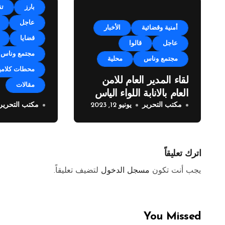
بارز
تق
عاجل
أمنية وقضائية
الأخبار
قضايا
عاجل
قالوا
مجتمع وناس
مجتمع وناس
محلية
محطات كلامي
لقاء المدير العام للامن
مقالات
العام بالانابة اللواء الياس
مكتب التحرير
يونيو 12, 2023
مكتب التحرير
البيسري مع وفد من
خطوة فريدة 
مراسلي الصحف العربية
زوق مكايل 
المولدات
اترك تعليقاً
يجب أنت تكون
مسجل الدخول
لتضيف تعليقاً.
You Missed