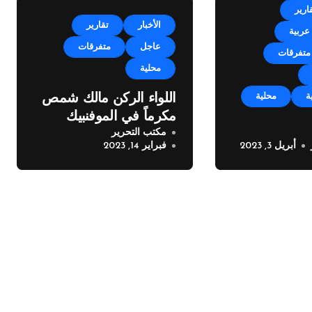
ارير
الأخبار
تقارير
عربية
عاجل
متفرقات
متفرقات
محلية
ة
محلية
اللواء الركن مالك شمص
مكرماً في الموفنبيك
مكتب التحرير
بيروت
أبريل 3, 2023
فبراير 14, 2023
من بلدية
بوجه اصحاب