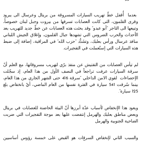
بعدما أُقفل خطّ تهريب السيارات المسروقة من بريتال وعرسال الى يبرود
وقرى القلمون، التى كانت العصابات تسرقها من بيروت وجبل لبنان خصوصاً،
وتبيعها الى التاجر “أبو عبدو” وقد بحثت هذه العصابات عن خطّ جديد للتهريب بعد
الأحداث والحرب الضروس التي تشهدها جبال القلمون، وإغلاق الجيش اللبناني
منافذ عرسال ورأس بعلبك، وتشَدُّد “حزب الله” في المراقبة، إضافة إلى ضبط
هذه السيارات التي إستُعملت في التفجيرات.
لم تيأس العصابات من التفتيش عن منفذ برّي لتهريب مسروقاتها، مع العلم أنّ
سرقة السيارات عرفت تراجعاً في النصف الأول من هذا العام، إذ سجّلت
الإحصاءات لقوي الامن الداخلي “سرقة 416 حتى الشهر الجاري من هذا العام،
بينما سُرقت 541 سيارة في الفترة نفسها من العام الماضي، أيْ بانخفاض بلغ
125 سيارة”.
ويعود هذا الإنخفاض لأسباب عدّة أبرزها أنّ البيئة الحاضنة للعصابات في بريتال
وبعض مناطق بعلبك والهرمل إنتفضت عليها بعد موجة التفجيرات التي ضربت
الضاحية الجنوبية والهرمل
والسبب الثاني لإنخفاض السرقات هو القبض على خمسة رؤوس أساسيين