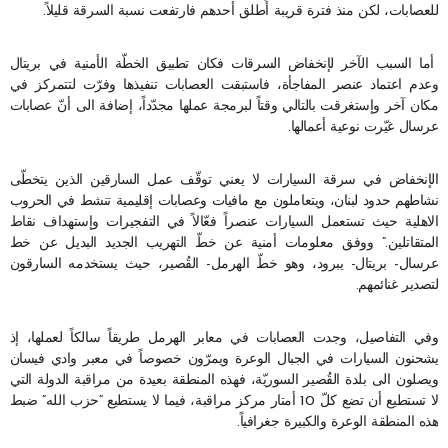
للعصابات، لكن منذ فترة قريبة أُطلق أحدهم فارتفعت نسبة السرقة قليلاً.
أما السبب الآخر لإنخفاض السرقات فكان تطبيق الخطّة الأمنية في بريتال
وعدم اعتماد عنصر المفاجأة، فاستبقت العصابات تنفيذها وفرّت لتتمركز في
مكان آخر وإستغرقت بالتالي وقتاً لبرمجة عملها مجدّداً، إضافة الى أنّ عصابات
عرسال غيّرت نوعية أعمالها.
الإنخفاض في سرقة السيارات لا يعني توقّف عمل السارقين الذين يتخطّى
نشاطهم حدود لبنان، ويتعاملون مع مافيات وعصابات إقليمية تنشط في الحروب
الاهلية حيث تستعمل السيارات عنصراً فعّالاً في التفجيرات وإستهداف نقاط
المتقاتلين.” ووفق معلومات أمنية عن خطّ التهريب الجديد البديل عن خط
عرسال- بريتال- يبرود، وهو خطّ الهرمل- القُصير، حيث يستخدمه السارقون
لتصدير غنائمهم.
وفي التفاصيل، وجدت العصابات في معابر الهرمل طريقاً سالكاً لعملها، إذ
يشحنون السيارات في الجبال الوعرة ويمرّون خصوصاً في معبر وادي فيسان
ويصلون الى بلدة القُصير السوريّة، فهذه المنطقة بعيدة من مراقبة الدولة التي
لا تستطيع أن تضع كلّ 10 أمتار مركز مراقبة، فيما لا يستطيع “حزب الله” ضبط
هذه المنطقة الوعرة والكبيرة جغرافياً.