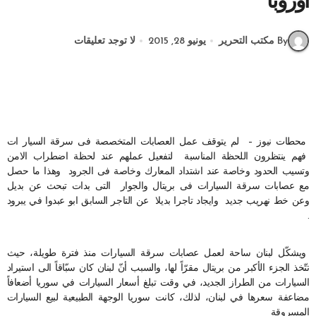
أوروبا
By مكتب التحرير
يونيو 28, 2015
لا توجد تعليقات
محطات نيوز – لم يتوقف عمل العصابات المتخصصة فى سرقة السيار ات
فهم ينتظرون اللحظة المناسبة لتفعيل عملهم عند لحظة اضطراب الامن
وتسيب الحدود وخاصة عند اشتداد المعارك وخاصة فى الجرود وهذا ما حصل
مع عصابات سرقة السيارات فى بريتال والجوار التى بدات تبحث عن بديل
وعن خط نهريب جديد وايجاد تاجرا بديلا عن التاجر السابق ابو عبدوا في يبرود
.
ويشكّل لبنان ساحة لعمل عصابات سرقة السيارات منذ فترة طويلة، حيث
تتّخذ الجزء الأكبر من بريتال مقرّاً لها، والسبب أنّ لبنان كان سبّاقاً الى استيراد
السيارات من الطراز الجديد، في وقت تبلغ أسعار السيارات في سوريا أضعافاً
مضاعفة سعرها في لبنان، لذلك، كانت سوريا الوجهة الطبيعية لبيع السيارات
المسروقة