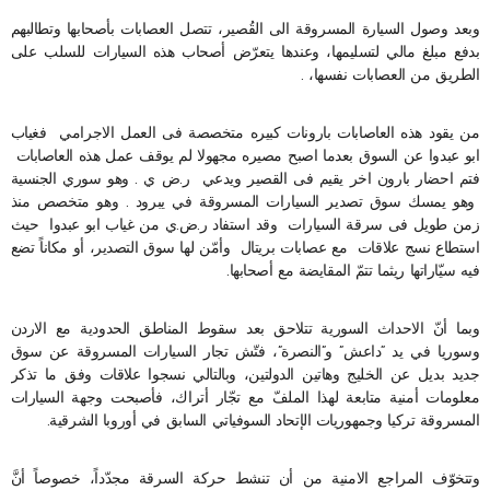
وبعد وصول السيارة المسروقة الى القُصير، تتصل العصابات بأصحابها وتطالبهم
بدفع مبلغ مالي لتسليمها، وعندها يتعرّض أصحاب هذه السيارات للسلب على
الطريق من العصابات نفسها، .
من يقود هذه العاصابات بارونات كبيره متخصصة فى العمل الاجرامي فغياب
ابو عبدوا عن السوق بعدما اصبح مصيره مجهولا لم يوقف عمل هذه العاصابات
فتم احضار بارون اخر يقيم فى القصير ويدعي ر.ض ي . وهو سوري الجنسية
وهو يمسك سوق تصدير السيارات المسروقة في يبرود . وهو متخصص منذ
زمن طويل فى سرقة السيارات وقد استفاد ر.ض.ي من غياب ابو عبدوا حيث
استطاع نسج علاقات مع عصابات بريتال وأمّن لها سوق التصدير، أو مكاناً تضع
فيه سيّاراتها ريثما تتمّ المقايضة مع أصحابها.
وبما أنّ الاحداث السورية تتلاحق بعد سقوط المناطق الحدودية مع الاردن
وسوريا في يد “داعش” و”النصرة”، فتّش تجار السيارات المسروقة عن سوق
جديد بديل عن الخليج وهاتين الدولتين، وبالتالي نسجوا علاقات وفق ما تذكر
معلومات أمنية متابعة لهذا الملفّ مع تجّار أتراك، فأصبحت وجهة السيارات
المسروقة تركيا وجمهوريات الإتحاد السوفياتي السابق في أوروبا الشرقية.
وتتخوّف المراجع الامنية من أن تنشط حركة السرقة مجدّداً، خصوصاً أنَّ