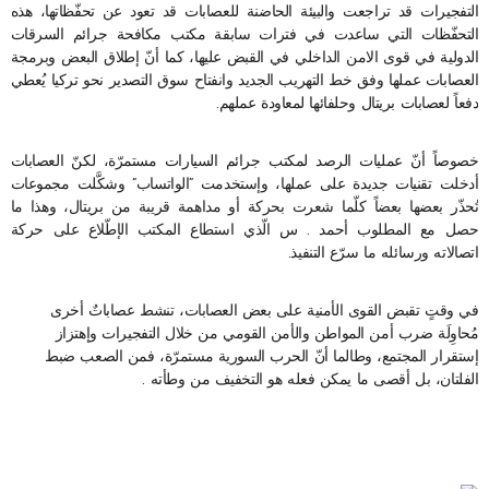
التفجيرات قد تراجعت والبيئة الحاضنة للعصابات قد تعود عن تحفّظاتها، هذه
التحفّظات التي ساعدت في فترات سابقة مكتب مكافحة جرائم السرقات
الدولية في قوى الامن الداخلي في القبض عليها، كما أنّ إطلاق البعض وبرمجة
العصابات عملها وفق خط التهريب الجديد وانفتاح سوق التصدير نحو تركيا يُعطي
دفعاً لعصابات بريتال وحلفائها لمعاودة عملهم.
خصوصاً أنّ عمليات الرصد لمكتب جرائم السيارات مستمرّة، لكنّ العصابات
أدخلت تقنيات جديدة على عملها، وإستخدمت “الواتساب” وشكَّلت مجموعات
تُحذّر بعضها بعضاً كلّما شعرت بحركة أو مداهمة قريبة من بريتال، وهذا ما
حصل مع المطلوب أحمد . س الّذي استطاع المكتب الإطّلاع على حركة
اتصالاته ورسائله ما سرّع التنفيذ.
في وقتٍ تقبض القوى الأمنية على بعض العصابات، تنشط عصاباتٌ أخرى
مُحاوِلَة ضرب أمن المواطن والأمن القومي من خلال التفجيرات وإهتزاز
إستقرار المجتمع، وطالما أنّ الحرب السورية مستمرّة، فمن الصعب ضبط
الفلتان، بل أقصى ما يمكن فعله هو التخفيف من وطأته .