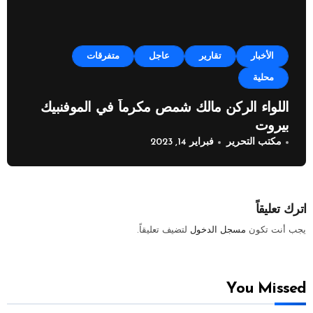
الأخبار
تقارير
عاجل
متفرقات
محلية
اللواء الركن مالك شمص مكرماً في الموفنبيك
بيروت
مكتب التحرير
فبراير 14, 2023
اترك تعليقاً
يجب أنت تكون
مسجل الدخول
لتضيف تعليقاً.
You Missed