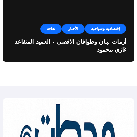
إقتصادية وسياحية
الأخبار
ثقافة
أزمات لبنان وطوافان الاقصى – العميد المتقاعد
غازي محمود