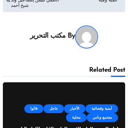
المية ومية
الأممي لليمن إسماعيل ولد
المقالات
شيخ أحمد
By
مكتب التحرير
Related Post
أمنية وقضائية
الأخبار
عاجل
قالوا
مجتمع وناس
محلية