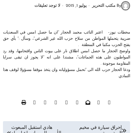
By مكتب التحرير
يوليو 1, 2015
لا توجد تعليقات
محطات نيوز- اعتبر النائب محمد الحجار “ان ما حصل امس في السعديات
ضريبة يتحملها المواطن من سلاح حزب الله غير الشرعي”، وسأل :” بأي حق
يفتح الحزب مكتبا في المنطقة .
واوضح الحجار ما حصل امس اطلاق نار على بيوت الناس واقتحامها، وقد رد
المواطنون على هذه الجماعات”، مشددا على انه “لا يجوز ان تبقى سرايا
المقاومة موجودة .
ودعا الحجار حزب الله الى “تحمل مسؤولياته وان يتخذ موقفا مسؤولا لوقف هذا
التمادي.
تصفّح
إحراق سيارة في مخيم
هادي استقبل المبعوث