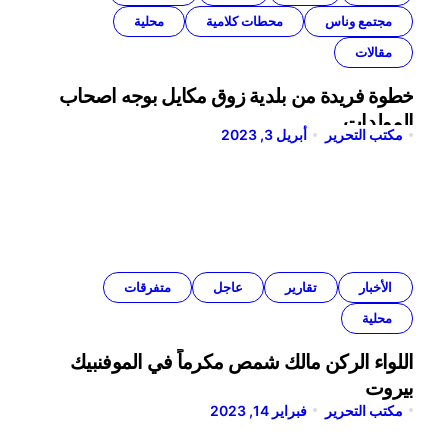
مجتمع وناس
محطات كلامية
محلية
مقالات
خطوة فريدة من بلدية زوق مكايل بوجه اصحاب
المولدات
مكتب التحرير
أبريل 3, 2023
الأخبار
تقارير
عاجل
متفرقات
محلية
اللواء الركن مالك شمص مكرماً في الموفنبيك
بيروت
مكتب التحرير
فبراير 14, 2023