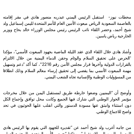
محطات نيوز- استقبل الرئيس اليمني عبدربه منصور هادي في مقر إقامته
بالعاصمة السعودية الرياض مبعوث الأمين العام للأمم المتحدة لليمن إسماعيل ولد
شيخ أحمد، وحضر اللقاء نائب الرئيس رئيس مجلس الوزراء خالد بحاح ووزير
الخارجية رياض ياسين.
وأشاد هادي خلال اللقاء الذي عقد الليلة الماضية بجهود المبعوث الأممي”، مؤكدا
“الحرص على تحقيق السلام والوئام وحقن الدماء اليمنية من خلال الالتزام
بالقرارات الدولية وآخرها قرار مجلس الأمن رقم 2216″، كما أكد “دعم وتسهيل
مهمة المبعوث الأممي بما يفضي إلى تحقيق إرساء معالم السلام وذلك انطلاقا
من المسؤوليات الوطنية والإنسانية تجاه الشعب اليمني.
وأوضح أن “اليمنيين وضعوا خارطة طريق لمستقبل اليمن من خلال مخرجات
مؤتمر الحوار الوطني التي شارك فيها الجميع وكانت محل توافق وإجماع الكل
دون استثناء وانبثق عنها مسودة الدستور والتي انقلب عليها الحوثيون في تحد
واضح للاجماع الوطني.
من جانبه أعرب ولد شيخ أحمد عن “تقديره للجهود التي يقوم بها الرئيس هادي
للوصول باليمن إلى الاستقرار” مؤكدا “حرص الأمم المتحدة والمجتمع الدولي