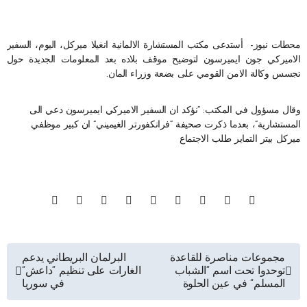
محطات نيوز- أستدعى مكتب المستشارة الالمانية انغيلا ميركل، اليوم، السفير
الاميركي جون ايميرسون لتوضيح موقف بلاده بعد المعلومات الجديدة حول
تجسس وكالة الامن القومي على بضعة وزراء المان.
وقال مسؤول في المكتب: “نؤكد ان السفير الاميركي ايميرسون دعي الى
المستشارية”، بعدما ذكرت صحيفة “فرانكفورتر الغيميني” ان كبير موظفي
ميركل بيتر التماير طلب الاجتماع
تصفّح
مجموعات مناصرة للقاعدة
البرلمان البريطاني يدعم
توحدوا تحت اسم “الشباب
الغارات على تنظيم “داعش”
المقالات
المسلم” في عين الحلوة
في سوريا