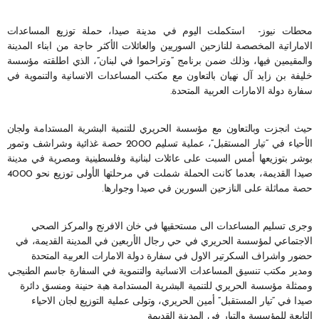
محطات نيوز- استكملت اليوم في مدينة صيدا، حملة توزيع المساعدات
الاماراتية المخصصة للنازحين السوريين والعائلات الأكثر حاجة من ابناء المدينة
والمقيمين فيها، وذلك ضمن برنامج “وتراحموا في لبنان”، الذي اطلقته مؤسسة
خليفة بن زايد آل نهيان بالتعاون مع مكتب المساعدات الانسانية والتنموية في
سفارة دولة الامارات العربية المتحدة.
حيث انجزت وبالتعاون مع مؤسسة الحريري للتنمية البشرية المستدامة ولجان
الأحياء في “تيار المستقبل”، عملية تسليم 2000 حصة غذائية وشراشف وتمور
بوشر بتوزيعها أمس السبت على عائلات لبنانية وفلسطينية ومصرية في مدينة
صيدا القديمة، بعدما كانت الحملة شملت في مرحلتها الأولى توزيع نحو 4000
حصة مماثلة على النازحين السورين في صيدا وجوارها.
وجرى تسليم المساعدات الى مستحقيها في خان الافرنج والمركز الصحي
الاجتماعي لمؤسسة الحريري في حي رجال الأربعين في المدينة القديمة، في
حضور واشراف السكرتير الاول في سفارة دولة الامارات العربية المتحدة
ومدير مكتب تنسيق المساعدات الانسانية والتنموية في السفارة جاسم الطنيجي
وممثلة مؤسسة الحريري للتنمية البشرية المستدامة هبة حنينة ومنسق دائرة
صيدا في “تيار المستقبل” أمين الحريري، وتولى عملية التوزيع لجان الاحياء
التابعة للمؤسسة والتيار في المدينة القديمة