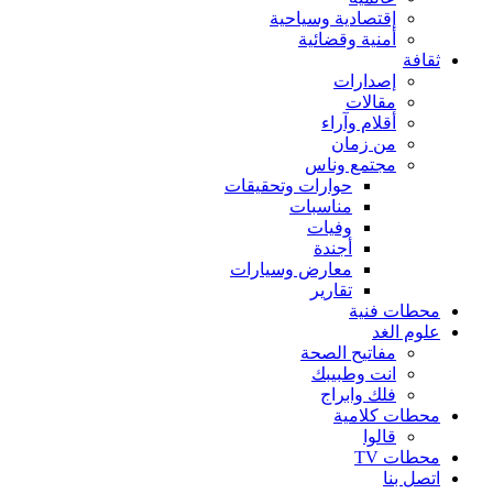
إقتصادية وسياحية
أمنية وقضائية
ثقافة
إصدارات
مقالات
أقلام وآراء
من زمان
مجتمع وناس
حوارات وتحقيقات
مناسبات
وفيات
أجندة
معارض وسيارات
تقارير
محطات فنية
علوم الغد
مفاتيح الصحة
انت وطبيبك
فلك وابراج
محطات كلامية
قالوا
محطات TV
اتصل بنا