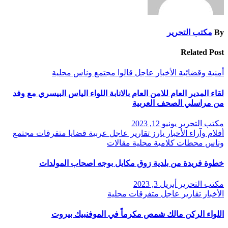
By
مكتب التحرير
Related Post
أمنية وقضائية
الأخبار
عاجل
قالوا
مجتمع وناس
محلية
لقاء المدير العام للامن العام بالانابة اللواء الياس البيسري مع وفد
من مراسلي الصحف العربية
مكتب التحرير
يونيو 12, 2023
أقلام وآراء
الأخبار
بارز
تقارير
عاجل
عربية
قضايا
متفرقات
مجتمع
وناس
محطات كلامية
محلية
مقالات
خطوة فريدة من بلدية زوق مكايل بوجه اصحاب المولدات
مكتب التحرير
أبريل 3, 2023
الأخبار
تقارير
عاجل
متفرقات
محلية
اللواء الركن مالك شمص مكرماً في الموفنبيك بيروت