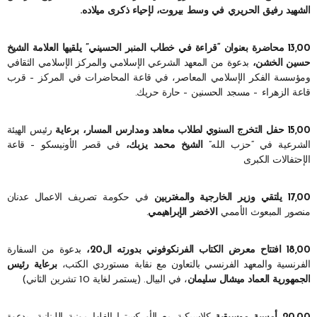
الشهيد رفيق الحريري في وسط بيروت، لإحياء ذكرى ميلاده.
13,00 محاضرة بعنوان “قراءة في خطاب المنبر الحسيني” يلقيها العلامة الشيخ
حسين الخشن،
بدعوة من المعهد الشرعي الإسلامي والمركز الإسلامي الثقافي
ومؤسسة الفكر الإسلامي المعاصر، في قاعة المحاضرات في المركز – قرب
قاعة الزهراء – مسجد الحسنين – حارة حريك.
15,00 حفل التخرج السنوي لطلاب معاهد ومدارس المسار، برعاية
رئيس الهيئة
الشرعية في “حزب الله”
الشيخ محمد يزبك،
في قصر الأونيسكو – قاعة
الإحتفالات الكبرى
17,00 يلتقي وزير الخارجية والمغتربين
في حكومة تصريف الاعمال عدنان
منصور المبعوث الأممي
الاخضر الإبراهيمي
.
18,00 افتتاح معرض الكتاب الفرنكوفوني بدورته ال20،
بدعوة من السفارة
الفرنسية والمعهد الفرنسي بالتعاون مع نقابة مستوردي الكتب،
برعاية رئيس
الجمهورية العماد ميشال سليمان
، في البيال. (يستمر لغاية 10 تشرين الثاني)