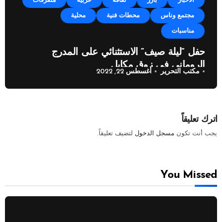
الأخبار
بارز
ثقافة
عربية
متفرقات
مجتمع وناس
محطات فنية
محلية
مناسبات
حفل “ليلة صيف” الاستثنائي على المدرج
الروماني في زوق مكايل
مكتب التحرير
أغسطس 22, 2022
اترك تعليقاً
يجب أنت تكون
مسجل الدخول
لتضيف تعليقاً.
You Missed