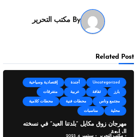
By
مكتب التحرير
Related Post
Uncategorized
أجندة
إقتصادية وسياحية
بارز
ثقافة
عربية
متفرقات
مجتمع وناس
محطات فنية
محطات كلامية
محلية
مناسبات
مهرجان زوق مكايل “بلدتنا العيد” في نسخته
الرابعة
مكتب التحرير
سبتمبر 4, 2023