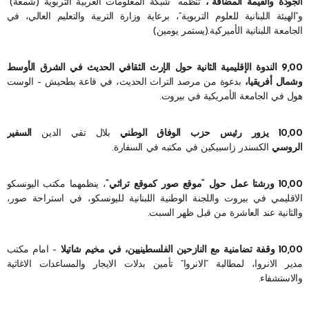
الجودة والقيمة المضافة”،
تنظمه “شبكة المعلومات العربية التربوية (شمعة)”
و”الهيئة اللبنانية للعلوم التربوية”، برعاية وزارة التربية والتعليم العالي، في
الجامعة اللبنانية الأميركية.(يستمر يومين)
9,00 الندوة الإقليمية الثانية حول الإرث الثقافي الحديث في الشرق الأوسط
وشمال أفريقيا،
بدعوة من مرصد التراث الحديث، في قاعة بطحيش – الوست
هول في الجامعة الأمريكية في بيروت.
10,00 يزور رئيس حزب الوفاق الوطني
بلال تقي الدين
السفير
الروسي
الكسندر زاسبيكين في مكتبه في السفارة.
10,00 ورشتا عمل حول “موقع صور كموقع تراثي”
، ينظمهما مكتب اليونسكو
الاقليمي في بيروت واللجنة الوطنية اللبنانية لليونسكو، في استراحة صور،
والثانية عند العاشرة من قبل ظهر السبت.
10,00 وقفة تضامنية مع النازحين الفلسطينيين، في مخيم شاتيلا
– امام مكتب
مدير الانروا، لمطالبة “الانروا” تأمين بدلات الايجار والمساعدات الاغاثية
والاستشفاء.