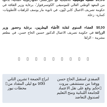
20,00 أمسية موسيقية
كلاسيكية مع الأوركسترا الفلهارمونية اللبنانية، بدعوة
من المعهد الوطني العالي للموسيقى “الكونسرفتوار”، برعاية وزير الثقافة في
حكومة تصريف الاعمال كابي ليّون، في ثانوية مار يوسف للراهبات الأنطونيات-
كساره- زحلة.
20,30 العشاء السنوي لنقابة الأطباء البيطريين، برعاية وحضور وزير
الزراعة
في حكومة تصريف الاعمال الدكتور حسين الحاج حسن، في مطعم
مشربية – الزلقا.
تصفّح
الصفدي استقبل الحاج حسن
ابراج الجمعة 1 تشرين الثاني
ووفدا من مستشفى بيروت
2013 مع ليلى المقداد من
المقالات
حكم: وقع على نقل الاعتماد
محطات نيوز
للجامعة اللبنانية ومنح التعليم
لصندوق التعاضد