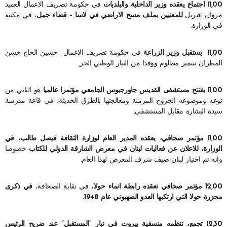
11,00 اجتماع يعقده وزير الداخلية والبلديات
في حكومة تصريف الاعمال العميد
مروان شربل
للمعنيين بملف مسح الاراضي في لاسا – قضاء جبيل
، في مكتبه
في الوزارة.
11,00 يستقبل وزير الزراعة
في حكومة تصريف الاعمال حسين الحاج حسن
المطران سمير مظلوم ووفدا من التيار الوطني الحر.
11,00 يفتتح مستشفى القديس جاورجيوس الجامعي مؤتمرا عالميا
هو الثاني من
نوعه وموضوعه الجروح المزمنة ومعالجتها بالطرق الحديثة، في قاعة مدرسة
سيدة البشارة مقابل المستشفى.
11,00 مؤتمر صحافي، يعقده المدير العام لوزارة الثقافة فيصل طالب، في
الوزارة، للاعلان عن فعاليات لبنان في معرض الشارقة الدولي للكتاب
خصوصا
وانه تم اختيار لبنان ضيف شرف المعرض لهذا العام.
12,00 مؤتمر صحافي تعقده رابطة انماء حولا
، في نقابة الصحافة،
في ذكرى
مجزرة حولا التي ارتكبها العدو الصهيوني عام 1948.
12,30 تجمع، تنظمه منسقية بيروت في تيار “المستقبل” عند ضريح الرئيس