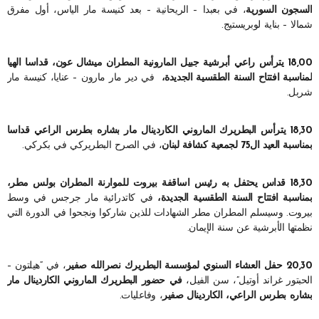
السجون السورية
، في بعبدا – الريحانية – بعد كنيسة مار الياس، أول مفرق
شمالا – بناية لوبريستيج.
18,00 يترأس راعي أبرشية جبيل المارونية المطران ميشال عون، قداسا الهيا
لمناسبة افتتاح السنة الطقسية الجديدة،
في دير مار مارون – عنايا، كنيسة مار
شربل.
18,30 يترأس البطريرك الماروني الكاردينال مار بشاره بطرس الراعي قداسا
بمناسبة العيد ال75 لجمعية كشافة لبنان
، في الصرح البطريركي في بكركي.
18,30 قداس يحتفل به رئيس اساقفة بيروت للموارنة المطران بولس مطر،
بمناسبة افتتاح السنة الطقسية الجديدة،
في كاتدرائية مار جرجس في وسط
بيروت. وسيسلم المطران مطر الشهادات للذين شاركوا ونجحوا في الدورة التي
نظمتها الأبرشية عن سنة الإيمان.
20,30 حفل العشاء السنوي لمؤسسة البطريرك نصرالله صفير
، في “هيلتون –
الحبتور غراند أوتيل”، سن الفيل،
في حضور البطريرك الماروني الكاردينال مار
بشاره بطرس الراعي، الكاردينال صفير
، وفاعليات.