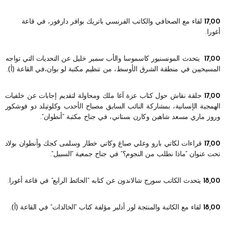
17,00
لقاء مع الصحافي والكاتب الفرنسي باتريك بوافر دارفور، في قاعة
أغورا.
17,00
يتحدث المونسنيور كاسموسا والأب سمير خليل عن التحديات التي تواجه
المسيحيين في منطقة الشرق الأوسط، من تنظيم مكتبة لو بوان،في القاعة (أ).
17,00
حلقة نقاش حول كتاب عزة آغا ملك ومحاولة لتقديم إجابات عن خلفيات
الهمجية الإنسانية، بمشاركة النائب السابق مصباح الأحدب وكلوتيلد دو فوشكور
وروز ماري مسعد شاهين وكارن بستاني، في جناح مكتبة “أنطوان”.
17,00
قراءات لكاتي بارو وعلي صباغ وكاتي خطار وسلمى كجك وأنطوان بولاد
تحت عنوان “ماذا نطلب من النجوم؟” في جناح جمعية “السبيل”.
18,00
يتحدث الكاتب سورج شالاندون عن كتابه “الحائط الرابع” في قاعة أغورا.
18,00
لقاء مع الكاتبة والمنتجة لور أدلير مؤلفة كتاب “الخالدات” في القاعة (أ).