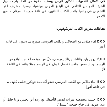
في الامثال الشعبية”، للدكتور فارس يوسف،
بدعوة من اتحاد بلديات جبل
الشيخ، المجلس الثقافي في البقاع الغربي وراشيا، جمعية محترف الفن
التشكيلي في راشيا واتحاد الكتاب اللبنانيين، في قاعة مدرسة العرفان – ضهر
الاحمر.
نشاطات معرض الكتاب الفرنكوفوني:
15,00
لقاء طلابي مع الصحافي والكاتب الفرنسي سورج شالاندون، في قاعة
أغورا.
16,00
روبير بارد وناتاشا بيرناك يعرضان، كلٌ من موقعه الخاص، لواقع فن
الرسم، وذلك ضمن مناقشة تحمل عنوان “فن الرسم ممثلا بذاته” في القاعة
(أ).
16,00
لقاء طلابي مع الكاتب الفرنسي عضو أكاديمية غونكور فيليب كلوديل،
في قاعة أغورا.
16,00
جلسة مخصصة لقراءة قصص للأطفال مع رندة أبو الحسن ورنا خليل أو
ندى عبودي في جناح جمعية “السبيل”.