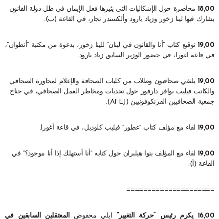
18,00
محاضرة حول الإشكاليات التي يثيرها فعل الإيمان في ظل دولة القانون
يشارك فيها لينا زخور وزياد بارود وألكسندر نجار، في القاعة (ب).
19,00
توقيع كتاب “أنا والقانون في لبنان” للينا زخور، بدعوة من مكتبة “أنطوان”،
في قاعة اغورا، في حضور الوزير السابق زياد بارود.
19,00
يلتقي صحافيون وطلاب من كليات الصحافة والإعلام لمحاورة الصحافي
والكاتب فيليب بوافر دارفور حول تحديات ومخاطر العمل الصحافي، في جناح
جمعية الصحافيين الفرنكوفونيين (AFEJ).
19,00
لقاء مع مؤلف كتاب “عطور” فيليب كلوديل، في قاعة أغورا.
19,00
لقاء مع المؤلف بنوا هيلبران حول كتابه “أنا أستهلك إذا أنا موجود؟” في
القاعة (أ).
=====================
16,00 يكرم رئيس “حركة التغيير”
ايلي محفوض
المعتقلين السابقين في