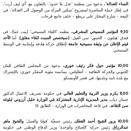
النساء للعدالة”،
بدعوة من منظمة “عدل بلا حدود”، بالتعاون مع “أي ليف آرت”،
في إطار حملة المناصرة لمشروع “تمكين المرأة من الوصول الى العدالة”، في
النبعة – شارع المختار علي بريطع – خلف جامع فرحات.
9,30 المؤتمر المسيحي المشرقي،
ينظمه “اللقاء المسيحي” (بيت عنيا)، في
فندق “هيلتون – الحبتور” سن الفيل،
(سيخصص السبت للقاء مغلق).
أما
الأحد
فيتم الإعلان عن وثيقة مسيحية جامعة
لإطلاق حركة هادفة وإيجابية في الوسط
المسيحي.
10,00 مؤتمر حول فكر رئيف خوري،
بدعوة من المجلس الثقافي للبنان
الجنوبي والحركة الثقافية – أنطلياس، بمناسبة مئوية المفكر خوري، بالإشتراك
مع بلدة نابيه وبلديتها، في قصر الأونيسكو.
11,00 يكرم وزير التربية والتعليم العالي
في حكومة تصريف الاعمال الدكتور
حسان دياب
مدير المديرية الإدارية المشتركة في الوزارة خليل أرزوني لبلوغه
سن التقاعد
، في قاعة المحاضرات في الوزارة – الطابق 12.
10,00 يزور الشيخ أحمد القطان
رئيس جمعيَّة “قولنا والعمل”
والشيخ ماهر
عبدالرزاق
رئيس حركة “الإصلاح والوحدة” وزير الدفاع الوطني في حكومة