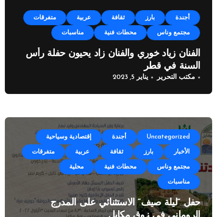
أجندة
بارز
ثقافة
عربية
متفرقات
مجتمع وناس
محطات فنية
مناسبات
الفنان زياد خوري والفنان زاد يحيون حفلة رأس
السنة في قطر
مكتب التحرير
يناير 5, 2023
Uncategorized
أجندة
إقتصادية وسياحية
الأخبار
بارز
ثقافة
عربية
متفرقات
مجتمع وناس
محطات فنية
محلية
مناسبات
حفل “ليلة صيف” الاستثنائي على المدرج
الروماني في زوق مكايل