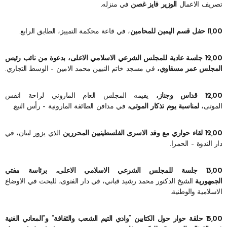
تصريف الاعمال
الوزير فايز غصن
في منزله.
11,00 حفل قسم اليمين للمحامين
، في قاعة محكمة التمييز، الطابق الرابع.
12,00 جلسة عادية للمجلس الشرعي الاسلامي الاعلى، بدعوة من نائب رئيس
المجلس عمر مسقاوي،
في مسجد خاتم النبيين محمد الامين – الوسط التجاري.
12,00 قداس وجناز،
يقيمه المجلس العام الماروني لراحة انفس
الموتى،
لمناسبة يوم تذكار الموتى،
في مدافن الطائفة المارونية – رأس النبع.
12,00 لقاء حواري مع وفد الاسرى الفلسطينيين المحررين
الذي يزور لبنان، في
دار الندوة – الحمرا.
13,00 جلسة للمجلس الشرعي الاسلامي الاعلى، برئاسة مفتي
الجمهورية
الشيخ الدكتور محمد رشيد قباني، في دار الفتوى، للبحث في الاوضاع
الاسلامية والوطنية.
15,00 حلقة حوار حول الكتابين “وادي التيم الشعب والثقافة” و”المعاني الغنية