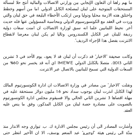
ما يهم راهنا ان التعاون الإيجابي بين وزارتي الاتصالات والمالية أنتج حلا لمسألة
المستحقات المتوجبة على لبنان لمصلحة الكابل الدولي. اما من أسهم وخطط
واختلق هذه الازمة محليا ودوليا ومن ارتكب الأخطاء البليغة في حق لبنان والتي
وردت في العقد مع الكونسورسيوم الدولي ومحاسبة المسؤولين عنها فله حديث
آخر. نحيط اللبنانيين علما انه سبق لوزارة الاتصالات ان امنت سعات دولية
رديفة للبنان عبر الكابل الكسندروس. وتاليا لم يكن لبنان معرضا لانقطاع
الانترنت بفضل هذا الإجراء الرديف”.
وكانت صحيفة “الاخبار” قد ذكرت أن لبنان قد لا يعود، يوم الأحد في 3 تشرين
الثاني 2013، متصلا بالكابل الدولي IMEWE اي أنه قد يخسر نحو 60% من
السعات الدولية التي تسمح للبنانيين بالاتصال عبر الانترنت.
ونقلت “الاخبار” من مصادر في وزارة الاتصالات ان ادارة الكونسورتيوم المالك
لهذا الكابل انذرت لبنان بوجوب سداد نحو 1.6 مليون دولار مستحقة عليه في
مهلة اقصاها 3 تشرين الثاني الحالي والا فسيقوم مجلس ادارة الكونسورتيوم
بالتصويت على مصادرة حصة لبنان من الكابل المذكور، وفق ما ينص عليه
العقد.
وأشارت المصادر الى أن رئيس مجلس الادارة ك. ب. تيواري وجه الانذار منذ
مدّة الى رئيس هيئة “اوجيرو” عبد المنعم يوسف، الا ان الأخير انتظر حتى