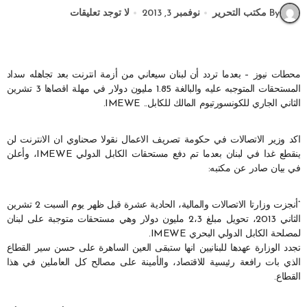
By مكتب التحرير
نوفمبر 3, 2013
لا توجد تعليقات
محطات نيوز – بعدما تردد أن لبنان سيعاني من أزمة انترنت بعد تجاهله سداد
المستحقات المتوجبه عليه والبالغة 1.85 مليون دولار في مهلة اقصاها 3 تشرين
الثاني الجاري للكونسورتيوم المالك للكابل.. IMEWE.
اكد وزير الاتصالات في حكومة تصريف الاعمال نقولا صحناوي ان الانترنت لن
ينقطع غدا في لبنان بعدما تم دفع مستحقات الكابل الدولي IMEWE، وأعلن
في بيان صادر عن مكتبه:
“أنجزت وزارتا الاتصالات والمالية، الحادية عشرة قبل ظهر يوم السبت 2 تشرين
الثاني 2013، تحويل مبلغ 2،3 مليون دولار وهي مستحقات متوجبة على لبنان
لمصلحة الكابل الدولي البحري IMEWE.
تجدد الوزارة عهدها للبنانيين انها ستبقى العين الساهرة على حسن سير القطاع
الذي بات رافعة رئيسية للاقتصاد، والأمينة على مصالح كل العاملين في هذا
القطاع.