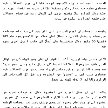
الجمعة، عشية عطلة نهاية الاسبوع، ليوجه كتابا الى وزير الاتصالات نقولا
صحناوي يعلمه فيه بأنه لن يكون مسؤولا عمّا قد يحدث بعد انقضاء المهلة، ما
عدّته دوائر الوزارة عملا مقصودا يرمي الى افتعال ازمة في قطاع الاتصالات
على خلفية الصراعات الدائرة في شأنه.
واوضحت المصادر ان المبلغ المستحق على لبنان يعود الى بدلات اضافية ناتجة
عن صيانة واستثمار الكابل، اذ يمتلك لبنان حصّة من الكونسورتيوم تبلغ 12%
(قيمتها 60 مليون دولار سيخسرها لبنان أيضاً) الى جانب 9 دول اخرى تسهم
فيه.
الا ان مصادر هيئة “اوجيرو ” أكدت لـ”النهار” ان لبنان وعبر الهيئة كان من اوائل
الذين واكبوا مشروع الـ IMEWE عندما كان لا يزال فكرة وحتى اصبح شريكا
فيه وتعيينه نائبا للرئيس، ولكن مجلس الوزراء وبطلب من وزير الاتصالات نقولا
صحناوي طلب كف يد “اوجيرو” عن المشروع وتم نقل كل الصلاحيات الى
الوزارة. وتاليا فإن لا علاقة للهيئة بما يحصل.
ولفتت الى ان ممثل الوزارة في المشروع كمال بو فرحات تغيب عن
الاجتماعين الاخيرين للـهيئة العليا الادارية للمشروع التي تجتمع كل شهرين،
مشيرة الى إن مدير عام اوجيرو عبدالمنعم يوسف ومن باب المصلحة الوطنية
وليس من باب المسؤولية ارسل كتاب خطي الى وزير الاتصالات يعلمه بوجوب