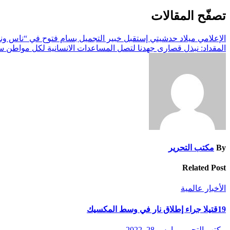
تصفّح المقالات
الإعلامي ميلاد حدشيتي إستقبل خبير التجميل بسام فتوح في “ناس ون
المقداد: نبذل قصارى جهدنا لتصل المساعدات الانسانية لكل مواطن 
By
مكتب التحرير
Related Post
الأخبار
عالمية
19قتيلا جراء إطلاق نار في وسط المكسيك
مكتب التحرير
مارس 28, 2022