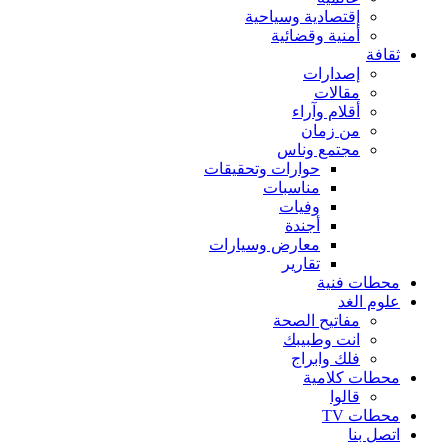
إقتصادية وسياحية
أمنية وقضائية
ثقافة
إصدارات
مقالات
أقلام وآراء
من زمان
مجتمع وناس
حوارات وتحقيقات
مناسبات
وفيات
أجندة
معارض وسيارات
تقارير
محطات فنية
علوم الغد
مفاتيح الصحة
انت وطبيبك
فلك وابراج
محطات كلامية
قالوا
محطات TV
اتصل بنا