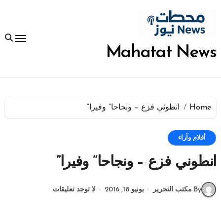
لتجاوز
لى
لمحتوى
Mahatat News
Home
انطوني فزع – ونجاحا” وفيرا”
أقلام وآراء
انطوني فزع – ونجاحا” وفيرا”
By مكتب التحرير
يونيو 18, 2016
لا توجد تعليقات