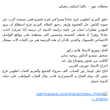
محطات نيوز – داليدا إسكندر معيكي
حقق المرنم انطوني فزع نجاحا”مميزا”في فترة قصيرة.ففي تسبيحه الرب عبر
صوته النابض حل الخشوع وازهر رحيق الصلاة .المرنم فزع استطاع ان يزود
المؤمن بقطرات ايمان من خابية ترانيمه الدينية .ان ترنيمة (ايا شربل) اخذت
نجاحا” وفيرا” اذ تخطت الخمسة وخمسين الف مشاهدة على مواقع التواصل
الاجتماعي فايسبوك. والجدير بالذكر ان هذه الترنيمة هي من كلمات الاب ميشال
عبود
الحان وتوزيع الاستاذ هادي زكور
تسجيل ستيديو الدكتور روجيه بندلي
الكليب من تصوير ومونتاج بول عيد
اخراج الاستاذ جوزيف الغربي
انتاج تيلي لوميار نور الشباب .الف مبروك للجميع وللمرنم الشاب انطوني فزع
نتمنى لك دوام النجاح و الاستمرارية فانت مثال الشاب المواظب على حياته
الدينية بامتياز.