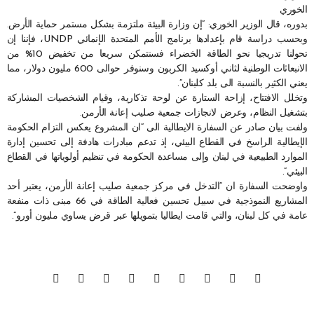
الخوري
بدوره، قال الوزير الخوري: “إن وزارة البيئة ملتزمة بشكل مستمر حماية الأرض.
وبحسب دراسة قام بإعدادها برنامج الأمم المتحدة الإنمائي UNDP، فإننا إن
تحولنا تدريجيا نحو الطاقة الخضراء فسنتمكن سريعا من تخفيض 10% من
الانبعاثات الوطنية لثاني أوكسيد الكربون وسنوفر حوالى 600 مليون دولار، مما
يعني الكثير بالنسبة الى بلد كلبنان”.
وتخلل الافتتاح، إزاحة الستارة عن لوحة تذكارية، وقيام الشخصيات المشاركة
بتشغيل النظام، وعرض لانجازات جمعية صليب إعانة الأرمن.
ولفت بيان صادر عن السفارة الايطالية الى “ان المشروع يعكس التزام الحكومة
الإيطالية الراسخ في القطاع البيئي، إذ تدعم مبادرات هادفة إلى تحسين إدارة
الموارد الطبيعية في لبنان وإلى مساعدة الحكومة في تنظيم أولوياتها في القطاع
البيئي”.
واوضحت السفارة ان “التدخل في مركز جمعية صليب إعانة الأرمن، يعتبر أحد
المشاريع النموذجية في سبيل تحسين فعالية الطاقة في 66 مبنى ذات منفعة
عامة في كل لبنان، والتي قامت ايطاليا بتمويلها عبر قرض يساوي مليون أورو”.