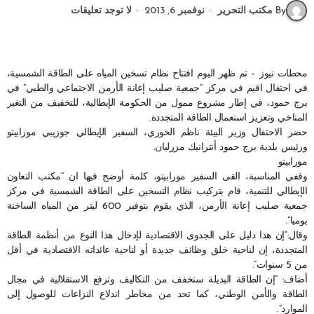
By مكتب التحرير
نوفمبر 6, 2013
لا توجد تعليقات
محطات نيوز – تم ظهر اليوم افتتاح نظام تسخين المياه على الطاقة الشمسية،
في احتفال اقيم في مركز “جمعية صليب إعانة الأرمن الاجتماعي والطبي” في
برج حمود، في إطار مشروع ممول من الحكومة الإيطالية، للتخفيف من التغير
المناخي وتعزيز استعمال الطاقة المتجددة.
حضر الاحتفال وزير البيئة ناظم الخوري، السفير الإيطالي جوزيبي مورابيتو
ورئيس بلدية برج حمود أنترانيك مزرليان.
مورابيتو
وففي المناسبة، القى السفير مورابيتو، كلمة أوضح فيها ان “مكتب التعاون
الإيطالي للتنمية، قام بتركيب نظام التسخين على الطاقة الشمسية في مركز
جمعية صليب إعانة الأرمن، الذي يقوم بتوفير 600 ليتر من المياه الساخنة
يوميا”.
وقال:”إن هذا دليل على الجدوى الاقتصادية لإدخال هذا النوع من أنظمة الطاقة
المتجددة، إن لناحية خلق وظائف جديدة أو لناحية عائداته الاقتصادية في أقل
من 5 سنوات”.
أضاف: “إن الطاقة البديلة ستخفف من التكاليف وترفع الاستقلالية في مجال
الطاقة والأمن الوطني، كما تحد من مخاطر اندلاع النزاعات للوصول إلى
الموارد”.