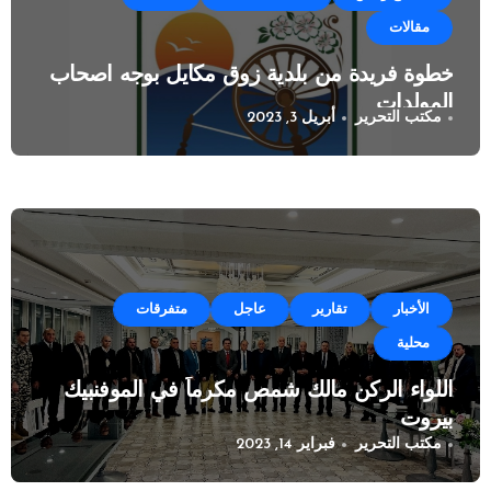
مقالات
خطوة فريدة من بلدية زوق مكايل بوجه اصحاب
المولدات
مكتب التحرير
أبريل 3, 2023
الأخبار
تقارير
عاجل
متفرقات
محلية
اللواء الركن مالك شمص مكرماً في الموفنبيك
بيروت
مكتب التحرير
فبراير 14, 2023