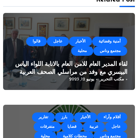
أمنية وقضائية
الأخبار
عاجل
قالوا
مجتمع وناس
محلية
لقاء المدير العام للامن العام بالانابة اللواء الياس
البيسري مع وفد من مراسلي الصحف العربية
مكتب التحرير
يونيو 12, 2023
أقلام وآراء
الأخبار
بارز
تقارير
عاجل
عربية
قضايا
متفرقات
مجتمع وناس
محطات كلامية
محلية