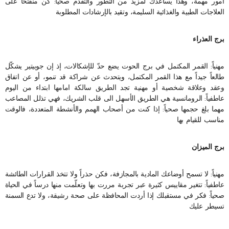
أمور مهمة، وهذا يساعدك لمزيد من التطور والتقدم صحياً: كن منفتحاً على
العلاجات الطبية والغذائية السليمة، وتقيد بالإرشادات المطلوبة
برج العذراء
مهنياً: القمر المكتمل في برج الحوت يضع حدّ للإشكالات، إذ إن جوبيتير يشكّل
طالعاً جيداً مع هذا القمر المكتمل، ويتحدث عن شراكة قد تنمو، أو عن اتفاق
وعقد وعلاقة شخصية أو مهنية تجد الطريق سالكة امامها ابتداء من اليوم
عاطفياً: الرومانسية هي الطريق الأسهل الى قلب الشريك، فهي تذلل المصاعب
مهما بلغ حجمها صحياً: إذا كنت من أصحاب الهمم والأنشطة المتعددة، فالوقت
مناسب للقيام بها
برج الميزان
مهنياً: لا تسمح أوضاعك المادية بالمجازفة، فكن حذراً ولا تتخذ القرارات الطائشة
عاطفياً: تتغير مقاييس كثيرة عبر تجربة مررت بها وتعلّمت منها درساً في الحياة
صحياً: فكر في مستقبلك إذا أردت المحافظة على صحة رشيقة، ولا تدع السمنة
تسيطر عليك