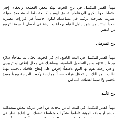
مهنياً: القمر المكتمل في برج الحوت يهدّد ببعض القطيعة والجفاء، إحذر
الانتقادات والشكوى الآن عاطفياً: تحقق اليوم ما كنت تخطط له منذ مدة طويلة،
الشريك يصارحك برغبته في مساعدتك لتكون حاسماً في قرارات مصيرية
صحياً: استفد من شهر ايلول للقيام برحلة أو بنزهة في أحضان الطبيعة للترويح
عن النفس
برج السرطان
مهنياً: القمر المكتمل في البيت التاسع، اي في الحوت، يخبّئ لك مفاجأة سارّة
ويجعلك تتفهّم بعض التفاصيل الماضية، ويساعدك في مجال إعلاني أو ترويجي
أو في رحلة تقوم بها اليوم عاطفياً: إحرص على إنجاح علاقتك بالحبيب مهما
تطلب الأمر لأنك لن تتحمّل فراقه صحياً: ممارسة ركوب الدراجة يومياً مفيدة
للجسم ولا سيما لعضلات الساقين
برج الأسد
مهنياً: القمر المكتمل في البيت الثامن يتحدث عن أخبار مربكة تتعلق بمصداقية
أحدهم أو بحياته المهنية عاطفياً: متغيّرات متواصلة تدفعك إلى إعادة النظر في