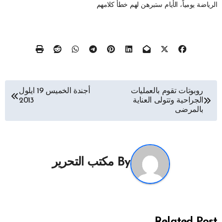
الرياضة يومياً، الأيام ستبرهن لهم خطأ كلامهم
تصفّح
روبوتات تقوم بالعمليات
أجندة الخميس 19 ايلول
الجراحية وتتولى العناية
2013
المقالات
بالمرضى
By
مكتب التحرير
Related Post