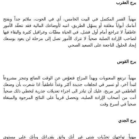
برج العقرب
مهنياً: القمر المكتمل في البيت الخامس، أي في الحوت، ملائم جداً ويفتح
أمامك أبواباً مغلقة أو يسهّل الطريق، انتبه لأوضاعك المالية فقد تتعقّد الأمور
عاطفياً: لا تتراجع أمام أول فشل، في الحياة مطبّات وعراقيل كثيرة والبقاء فيها
لصاحب الإرادة الصلبة صحياً: لا تترك الأمور تصل إلى مرحلة لن يعود بوسعك
إيجاد الحلول الناجعة على الصعيد الصحي
برج القوس
مهنياً: ترتفع المعنويات ويهدأ المزاج فتعوّض عن الوقت الضائع وتنجز مشروعاً
لتبدأ آخر، أو تسير في اتجاهات جديدة أكثر وعداً عاطفياً: اذا شعرت بأن وضعك
العاطفي غير مريح، عليك أن تبادر الى اجراء تعديلات جذرية لتخطي ذلك صحياً:
أنت من أصحاب الإرادة الصلبة، وتحصل قريباً على النتائج المرجوة والمبتغاة
صحياً في أسرع وقت
برج الجدي
مهنياً: تواجهك تحدّيات شتى غير أنك واثق بقدراتك وبأنك على مستوى