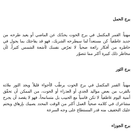
برج الحمل
مهنياً: القمر المكتمل في برج الحوت يحدّثك عن الماضي أو يعيد طرحه من
جديد عاطفياً: كن مستعداً لما سيطرحه الشريك، فهو قد يفاجئك بما يجول في
خاطره من أفكار رائعة صحياً: لا تعرّض نفسك لأشعة الشمس كثيراً، لأن
مخاطر ذلك كبيرة أكثر مما تتصوّر
برج الثور
مهنياً: القمر المكتمل في برج الحوت يرطّب الأجواء قليلاً ويجد الثور ملاذه
بالقرب من بعض مواليد الجدي أو العذراء أو الحوت، من الممكن أن تحقّق
أمنية اليوم عاطفياً: لا تكن قاسياً مع الحبيب بل متسامحاً، فهو لا يقصد أن يجرح
مشاعرك في كلامه صحياً: العمل أكثر من الوقت المحدد يصيبك بإرهاق ويحتم
عليك التخفيف منه قدر المستطاع على وجه السرعة
برج الجوزاء