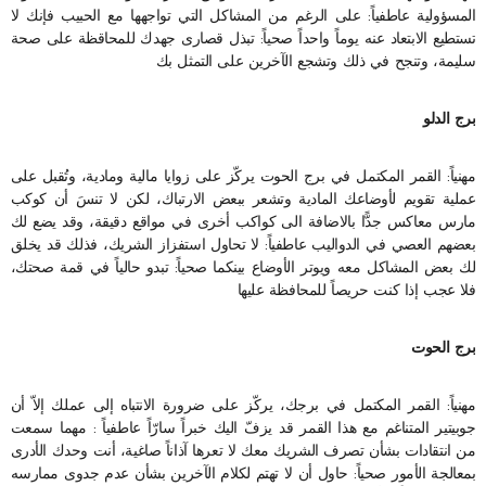
المسؤولية عاطفياً: على الرغم من المشاكل التي تواجهها مع الحبيب فإنك لا
تستطيع الابتعاد عنه يوماً واحداً صحياً: تبذل قصارى جهدك للمحاقظة على صحة
سليمة، وتنجح في ذلك وتشجع الآخرين على التمثل بك
برج الدلو
مهنياً: القمر المكتمل في برج الحوت يركّز على زوايا مالية ومادية، وتُقبل على
عملية تقويم لأوضاعك المادية وتشعر ببعض الارتباك، لكن لا تنسَ أن كوكب
مارس معاكس جدًّا بالاضافة الى كواكب أخرى في مواقع دقيقة، وقد يضع لك
بعضهم العصي في الدواليب عاطفياً: لا تحاول استفزاز الشريك، فذلك قد يخلق
لك بعض المشاكل معه ويوتر الأوضاع بينكما صحياً: تبدو حالياً في قمة صحتك،
فلا عجب إذا كنت حريصاً للمحافظة عليها
برج الحوت
مهنياً: القمر المكتمل في برجك، يركّز على ضرورة الانتباه إلى عملك إلاّ أن
جوبيتير المتناغم مع هذا القمر قد يزفّ اليك خبراً سارّاً عاطفياً : مهما سمعت
من انتقادات بشأن تصرف الشريك معك لا تعرها آذاناً صاغية، أنت وحدك الأدرى
بمعالجة الأمور صحياً: حاول أن لا تهتم لكلام الآخرين بشأن عدم جدوى ممارسه