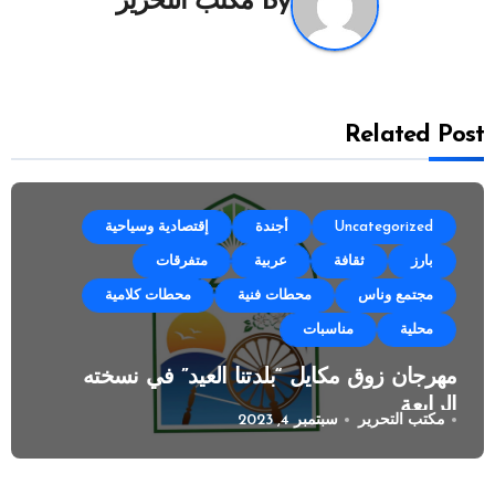
By
مكتب التحرير
Related Post
Uncategorized
أجندة
إقتصادية وسياحية
بارز
ثقافة
عربية
متفرقات
مجتمع وناس
محطات فنية
محطات كلامية
محلية
مناسبات
مهرجان زوق مكايل “بلدتنا العيد” في نسخته
الرابعة
مكتب التحرير
سبتمبر 4, 2023