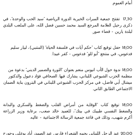
أمام العموم.
17,30 تفتتح جمعية المبرات الخيرية الدورة الرياضية “سيد الحب والوحدة”، في
ذكرى رحيل العلامة المرجع السيد محمد حسين فضل الله، على الملعب البلدي
لبلدة يارين – قضاء صور.
18,00 حفل توقيع كتاب “حكم آيات في فلسفة الحياة” (المتنبي)، لبيار سليم
فدعوس، في منتجع “أبو للو” فدعوس – كفر عبيدا.
18,00 ندوة حول الأب انيوس منعم بعنوان “الثورة والضمير الديني” بدعوة من
منظمة الحزب الشيوعي اللبناني، يشارك فيها: الصحافي فؤاد دعبول والدكتور
ميشال أبي فاضل، في مركز الحزب الشيوعي اللبناني في البترون بناية الضمان
الاجتماعي الطابق الثاني.
18,00 توقيع كتاب “الوقاية من أمراض القلب والضغط والسكري والبدانة
والضغط النفسي طبيبك في بيتك”، للعميد خالد صعب، برعاية وزير الزراعة
أكرم شهيب، وذلك في قاعة جمعية الرسالة الاجتماعية – عاليه.
20,00 عيد الزجل اللبناني يحييه الشعراء فارس عبد الصمد، أياد بوعلي وجورج