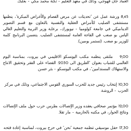
العماد جان قهوجي، وذلك في معهد التعليم – ثكنة محمد مكي – بعلبك.
8,45 ورشة عمل عن “تحديثات عن مرض الفصام والأعراض المبكرة”، ينظمها
مستشفى الصليب للأمراض العقلية والنفسية بالتعاون مع قسم التصوير
الديناميكي في جامعة كولومبيا – نيويورك، برعاية وزير التربية والتعليم العالي
الياس بو صعب في القاعة العامة لمستشفى الصليب. يتضمن البرنامج كلمة
للوزير بو صعب. (تستمر يومين).
9,00 ملتقى ينظمه مكتب اليونسكو الاقليمي في بيروت، بمناسبة اليوم
العالمي للشباب بعنوان “الطريق الى 2030: القضاء على الفقر وتحقيق الانتاج
والاستهلاك المستدامين”، في مكتب اليونسكو – بئر حسن.
10,30 إنتخاب رئيس جديد للحزب السوري القومي الاجتماعي، وذلك في مركز
الحزب – الروشة.
12,00 مؤتمر صحافي يعقده وزير الإتصالات بطرس حرب حول ملف الإتصالات
ونتائج الحوار، في مكتبه بالحازمية – مار تقلا.
17,30 حفل موسيقي تنظمه جمعية “نحن” في حرج بيروت، لمناسبة إعادة فتحه