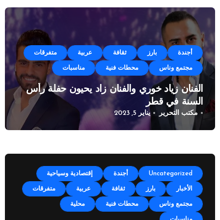
أجندة
بارز
ثقافة
عربية
متفرقات
مجتمع وناس
محطات فنية
مناسبات
الفنان زياد خوري والفنان زاد يحيون حفلة رأس
السنة في قطر
مكتب التحرير
يناير 5, 2023
Uncategorized
أجندة
إقتصادية وسياحية
الأخبار
بارز
ثقافة
عربية
متفرقات
مجتمع وناس
محطات فنية
محلية
مناسبات