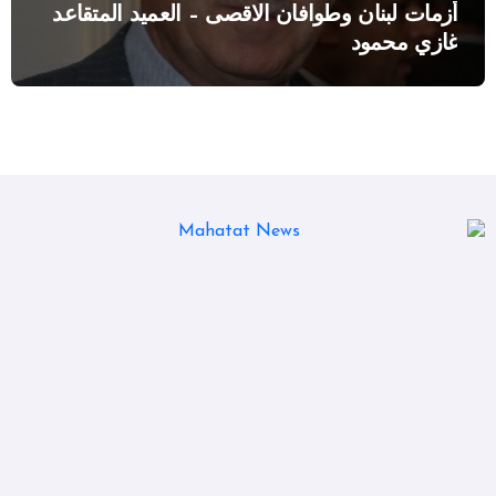
أزمات لبنان وطوافان الاقصى – العميد المتقاعد
غازي محمود