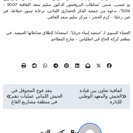
بو عيسى، ضمن “نشاطات البروفسور الدكتور سليم سعد الثقافية 2007 –
2016″، بدعوة من جمعية الفكر الحضاري اللبناني، برعاية تيمور جنبلاط، في
عين زحلتا – كرم الحجر – مركز سليم سعد الثقافي.
العشاء السنوي لـ “جمعية إنماء جرنايا”، استعدادا لإطلاق نشاطاتها الصيفية، في
مطعم كركة الحاج في انطلياس – شارع المطاعم.
تصفّح
اتفاقية تعاون بين قيادة
ينفذ فوج المجوقل في
الجيش والمعهد الوطني
الجيش اللبناني عمليات دهم
المقالات
للإدارة
في منطقة مشاريع القاع