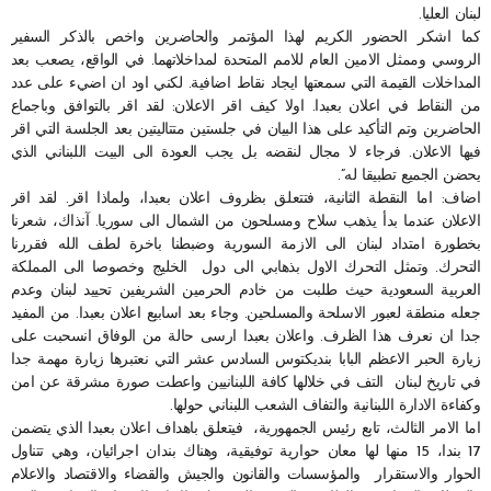
لبنان العليا.
كما اشكر الحضور الكريم لهذا المؤتمر والحاضرين واخص بالذكر السفير
الروسي وممثل الامين العام للامم المتحدة لمداخلاتهما. في الواقع، يصعب بعد
المداخلات القيمة التي سمعتها ايجاد نقاط اضافية. لكني اود ان اضيء على عدد
من النقاط في اعلان بعبدا. اولا كيف اقر الاعلان: لقد اقر بالتوافق وباجماع
الحاضرين وتم التأكيد على هذا البيان في جلستين متتاليتين بعد الجلسة التي اقر
فيها الاعلان. فرجاء لا مجال لنقضه بل يجب العودة الى البيت اللبناني الذي
يحضن الجميع تطبيقا له”.
اضاف: اما النقطة الثانية، فتتعلق بظروف اعلان بعبدا، ولماذا اقر. لقد اقر
الاعلان عندما بدأ يذهب سلاح ومسلحون من الشمال الى سوريا. آنذاك، شعرنا
بخطورة امتداد لبنان الى الازمة السورية وضبطنا باخرة لطف الله فقررنا
التحرك. وتمثل التحرك الاول بذهابي الى دول الخليج وخصوصا الى المملكة
العربية السعودية حيث طلبت من خادم الحرمين الشريفين تحييد لبنان وعدم
جعله منطقة لعبور الاسلحة والمسلحين. وجاء بعد اسابيع اعلان بعبدا. من المفيد
جدا ان نعرف هذا الظرف. واعلان بعبدا ارسى حالة من الوفاق انسحبت على
زيارة الحبر الاعظم البابا بنديكتوس السادس عشر التي نعتبرها زيارة مهمة جدا
في تاريخ لبنان التف في خلالها كافة اللبنانيين واعطت صورة مشرقة عن امن
وكفاءة الادارة اللبنانية والتفاف الشعب اللبناني حولها.
اما الامر الثالث، تابع رئيس الجمهورية، فيتعلق باهداف اعلان بعبدا الذي يتضمن
17 بندا، 15 منها لها معان حوارية توفيقية، وهناك بندان اجرائيان، وهي تتناول
الحوار والاستقرار والمؤسسات والقانون والجيش والقضاء والاقتصاد والاعلام