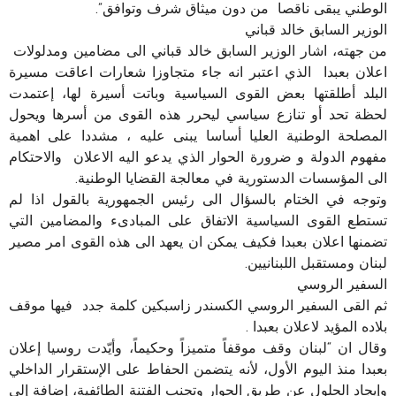
الوطني يبقى ناقصا من دون ميثاق شرف وتوافق”.
الوزير السابق خالد قباني
من جهته، اشار الوزير السابق خالد قباني الى مضامين ومدلولات
اعلان بعبدا الذي اعتبر انه جاء متجاوزا شعارات اعاقت مسيرة
البلد أطلقتها بعض القوى السياسية وباتت أسيرة لها، إعتمدت
لحظة تحد أو تنازع سياسي ليحرر هذه القوى من أسرها ويحول
المصلحة الوطنية العليا أساسا يبنى عليه ، مشددا على اهمية
مفهوم الدولة و ضرورة الحوار الذي يدعو اليه الاعلان والاحتكام
الى المؤسسات الدستورية في معالجة القضايا الوطنية.
وتوجه في الختام بالسؤال الى رئيس الجمهورية بالقول اذا لم
تستطع القوى السياسية الاتفاق على المبادىء والمضامين التي
تضمنها اعلان بعبدا فكيف يمكن ان يعهد الى هذه القوى امر مصير
لبنان ومستقبل اللبنانيين.
السفير الروسي
ثم القى السفير الروسي الكسندر زاسبكين كلمة جدد فيها موقف
بلاده المؤيد لاعلان بعبدا .
وقال ان “لبنان وقف موقفاً متميزاً وحكيماً، وأيّدت روسيا إعلان
بعبدا منذ اليوم الأول، لأنه يتضمن الحفاط على الإستقرار الداخلي
وإيجاد الحلول عن طريق الحوار وتجنب الفتنة الطائفية، إضافة إلى