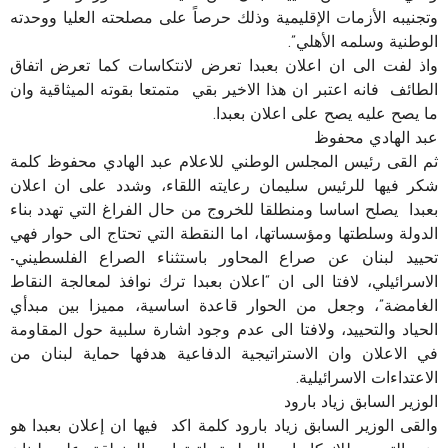
وتجنيبه الأزمات الإقليمية وذلك حرصاً على مصلحته العليا ووحدته
الوطنية وسلمه الأهلي”.
واذ لفت الى ان اعلان بعبدا تعرض لانتكاسات كما تعرض اتفاق
الطائف فانه اعتبر ان هذا الاخير بقي متمتعا بقوته الميثاقية وان
ما يصح عليه يصح على اعلان بعبدا.
عبد الهادي محفوظ
ثم القى رئيس المجلس الوطني للاعلام عبد الهادي محفوظ كلمة
شكر فيها للرئيس سليمان رعايته اللقاء، وشدد على ان اعلان
بعبدا يصلح اساسا ومنطلقا للخروج من حال الفراغ التي تهدد بناء
الدولة وسلطتها ومؤسساتها، اما النقطة التي تحتاج الى حوار فهي
تحييد لبنان عن صراع المحاور باستثناء الصراع الفلسطيني-
الاسرائيلي، لافتا الى ان “اعلان بعبدا ترك نوافذ لمعالجة النقاط
الغامضة”، وجعل من الحوار قاعدة اساسية، مميزا بين مبدأي
الحياد والتحييد، ولافتا الى عدم وجود اشارة سلبية حول المقاومة
في الاعلان وان الاستراتيجية الدفاعية هدفها حماية لبنان من
الاعتداءات الاسرائيلية.
الوزير السابق زياد بارود
والقى الوزير السابق زياد بارود كلمة اكد فيها ان إعلان بعبدا هو