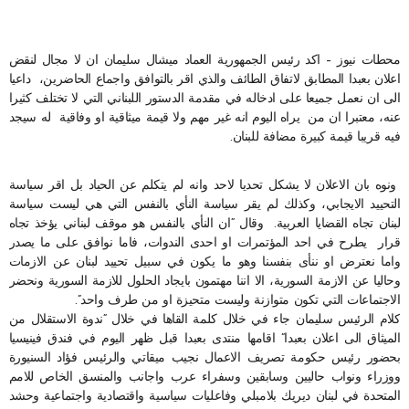
محطات نيوز – اكد رئيس الجمهورية العماد ميشال سليمان ان لا مجال لنقض
اعلان بعبدا المطابق لاتفاق الطائف والذي اقر بالتوافق واجماع الحاضرين، داعيا
الى ان نعمل جميعا على ادخاله في مقدمة الدستور اللبناني التي لا تختلف كثيرا
عنه، معتبرا ان من يراه اليوم انه غير مهم ولا قيمة ميثاقية او وفاقية له سيجد
فيه قريبا قيمة كبيرة مضافة للبنان.
ونوه بان الاعلان لا يشكل تحديا لاحد وانه لم يتكلم عن الحياد بل اقر سياسة
التحييد الايجابي، وكذلك لم يقر سياسة النأي بالنفس التي هي ليست سياسة
لبنان تجاه القضايا العربية. وقال “ان النأي بالنفس هو موقف لبناني يؤخذ تجاه
قرار يطرح في احد المؤتمرات او احدى الندوات، فاما نوافق على ما يصدر
واما نعترض او ننأى بنفسنا وهو ما يكون في سبيل تحييد لبنان عن الازمات
وحاليا عن الازمة السورية، الا اننا مهتمون بايجاد الحلول للازمة السورية ونحضر
الاجتماعات التي تكون متوازنة وليست متحيزة او من طرف واحد”.
كلام الرئيس سليمان جاء في خلال كلمة القاها في خلال “ندوة الاستقلال من
الميثاق الى اعلان بعبدا” اقامها منتدى بعبدا قبل ظهر اليوم في فندق فينيسيا
بحضور رئيس حكومة تصريف الاعمال نجيب ميقاتي والرئيس فؤاد السنيورة
ووزراء ونواب حاليين وسابقين وسفراء عرب واجانب والمنسق الخاص للامم
المتحدة في لبنان ديريك بلامبلي وفاعليات سياسية واقتصادية واجتماعية وحشد