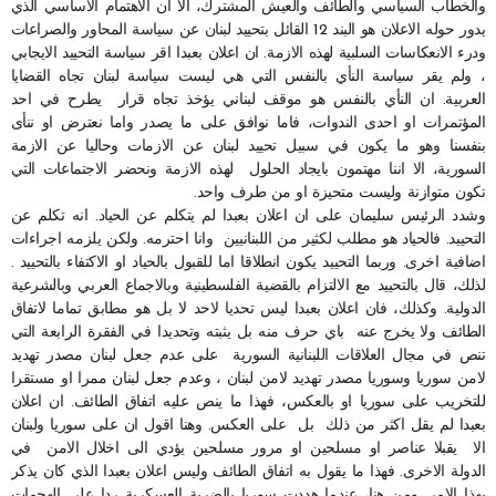
والخطاب السياسي والطائف والعيش المشترك، الا ان الاهتمام الاساسي الذي
يدور حوله الاعلان هو البند 12 القائل بتحييد لبنان عن سياسة المحاور والصراعات
ودرء الانعكاسات السلبية لهذه الازمة. ان اعلان بعبدا اقر سياسة التحييد الايجابي
، ولم يقر سياسة النأي بالنفس التي هي ليست سياسة لبنان تجاه القضايا
العربية. ان النأي بالنفس هو موقف لبناني يؤخذ تجاه قرار يطرح في احد
المؤتمرات او احدى الندوات، فاما نوافق على ما يصدر واما نعترض او ننأى
بنفسنا وهو ما يكون في سبيل تحييد لبنان عن الازمات وحاليا عن الازمة
السورية، الا اننا مهتمون بايجاد الحلول لهذه الازمة ونحضر الاجتماعات التي
تكون متوازنة وليست متحيزة او من طرف واحد.
وشدد الرئيس سليمان على ان اعلان بعبدا لم يتكلم عن الحياد. انه تكلم عن
التحييد. فالحياد هو مطلب لكثير من اللبنانيين وانا احترمه. ولكن يلزمه اجراءات
اضافية اخرى. وربما التحييد يكون انطلاقا اما للقبول بالحياد او الاكتفاء بالتحييد .
لذلك، قال بالتحييد مع الالتزام بالقضية الفلسطينية وبالاجماع العربي وبالشرعية
الدولية. وكذلك، فان اعلان بعبدا ليس تحديا لاحد لا بل هو مطابق تماما لاتفاق
الطائف ولا يخرج عنه باي حرف منه بل يثبته وتحديدا في الفقرة الرابعة التي
تنص في مجال العلاقات اللبنانية السورية على عدم جعل لبنان مصدر تهديد
لامن سوريا وسوريا مصدر تهديد لامن لبنان ، وعدم جعل لبنان ممرا او مستقرا
للتخريب على سوريا او بالعكس، فهذا ما ينص عليه اتفاق الطائف. ان اعلان
بعبدا لم يقل اكثر من ذلك بل على العكس. وهنا اقول ان على سوريا ولبنان
الا يقبلا عناصر او مسلحين او مرور مسلحين يؤدي الى اخلال الامن في
الدولة الاخرى. فهذا ما يقول به اتفاق الطائف وليس اعلان بعبدا الذي كان يذكر
بهذا الامر. ومن هنا، عندما هددت سوريا بالضرية العسكرية ردا على الهجمات