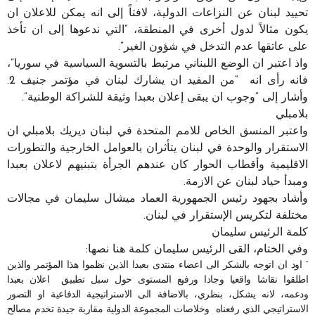
تحييد لبنان عن النزاعات الدولية، لافتاً إلى انه يمكن للاعلان ان
يكون مثالاً لدول أخرى في المنطقة، “التي ندعوها إلى ان تأخذ
على عاتقها عدم التدخل في شؤون الغير”.
واذ اعتبر ان الوضع اللبناني مرتبط بالتسوية السياسية في سوريا”،
فانه رأى انه “من المفيد ان يشارك لبنان في مؤتمر جنيف 2.
وأشار إلى “وجوب ان يبقى إعلان بعبدا وثيقة للشراكة الوطنية”.
بلامبلي
واعتبر المنسق الخاص للامم المتحدة في لبنان ديريك بلامبلي ان
الاستقرار والوحدة في لبنان يتأثران بالعوامل الخارجية والتطورات
الاقليمية وأقطاب الحوار كان عندهم الجرأة بتبنيهم لاعلان بعبدا
ومبدأ حياد لبنان عن الازمة.
وأشاد بجهود رئيس الجمهورية العماد ميشال سليمان في مجالات
مختلفة لتكريس الإستقرار في لبنان.
كلمة الرئيس سليمان
وفي الختام، القى الرئيس سليمان كلمة هنا نصها:
” اود ان اتوجه بالشكر الى اعضاء منتدى بعبدا الذين نظموا هذا المؤتمر والذين
اطلقوا نقاشا واقعيا وجادا ورفيع المستوى حول سبل تطبيق اعلان بعبدا
ودعمه، لانه يشكل، بنظري، بالاضافة الى الاستراتيجية الدفاعية او التصور
الاستراتيجي الذي رفعناه وخلاصات المجموعة الدولية مقاربة جيدة تخدم مصالح