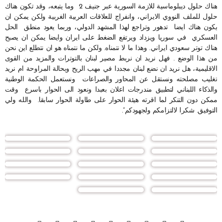
هناك حلول ديبلوماسية للازمة السورية عبر جنيف 2 وما يتبعه، وقد تكون هناك
حلول للملف النووي الايراني، وانفراج للعلاقات العربية الغربية ولكن يمكن ان
يكون هناك ايضا تدهور وتراجع لهذا المشهد الدولي، وربما يعود منطق الحل
العسكري في سوريا ويزداد ويرتفع الضغط على ايران وايضا يمكن ان يصبح
هناك توتر سعودي ايراني. وهذا ما لا نتمناه. ولكن ما نتمناه هو ان نتطلع اين نحن
من هذا الوضع . فهل نريد ان نربط مصير لبنان بالتوترات والمزيد من القوى
الاقليمية، هل نريد ان نضع لبنان مجددا في مهب الريح وبحالة المراوحة ام نريد
تغليب مصلحته ونستقل عن المحاور والصراعات ونستعمل الحكمة الوطنية
والذكاء اللبناني لتطبيق مندرجات اعلان بعبدا ونعود الى الحوار باسرع وقت
ممكن دون التنكر لما اقرته هيئة الحوار على طاولة الحوار سابقا. والله ولي
التوفيق. شكرا لالتزامكم ولجهودكم”.