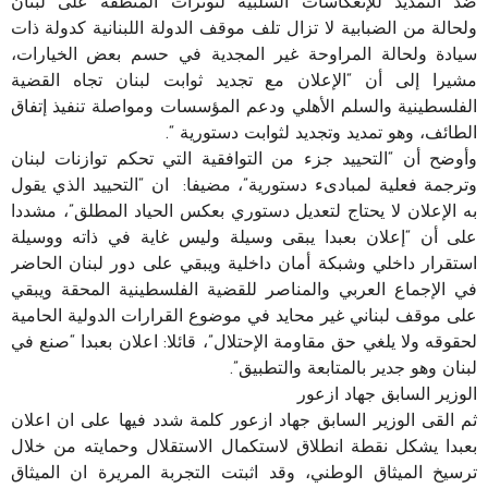
ضد التمديد للإنعكاسات السلبية لتوترات المنطقة على لبنان
ولحالة من الضبابية لا تزال تلف موقف الدولة اللبنانية كدولة ذات
سيادة ولحالة المراوحة غير المجدية في حسم بعض الخيارات،
مشيرا إلى أن “الإعلان مع تجديد ثوابت لبنان تجاه القضية
الفلسطينية والسلم الأهلي ودعم المؤسسات ومواصلة تنفيذ إتفاق
الطائف، وهو تمديد وتجديد لثوابت دستورية “.
وأوضح أن “التحييد جزء من التوافقية التي تحكم توازنات لبنان
وترجمة فعلية لمبادىء دستورية”، مضيفا: ان “التحييد الذي يقول
به الإعلان لا يحتاج لتعديل دستوري بعكس الحياد المطلق”، مشددا
على أن “إعلان بعبدا يبقى وسيلة وليس غاية في ذاته ووسيلة
استقرار داخلي وشبكة أمان داخلية ويبقي على دور لبنان الحاضر
في الإجماع العربي والمناصر للقضية الفلسطينية المحقة ويبقي
على موقف لبناني غير محايد في موضوع القرارات الدولية الحامية
لحقوقه ولا يلغي حق مقاومة الإحتلال”، قائلا: اعلان بعبدا “صنع في
لبنان وهو جدير بالمتابعة والتطبيق”.
الوزير السابق جهاد ازعور
ثم القى الوزير السابق جهاد ازعور كلمة شدد فيها على ان اعلان
بعبدا يشكل نقطة انطلاق لاستكمال الاستقلال وحمايته من خلال
ترسيخ الميثاق الوطني، وقد اثبتت التجربة المريرة ان الميثاق