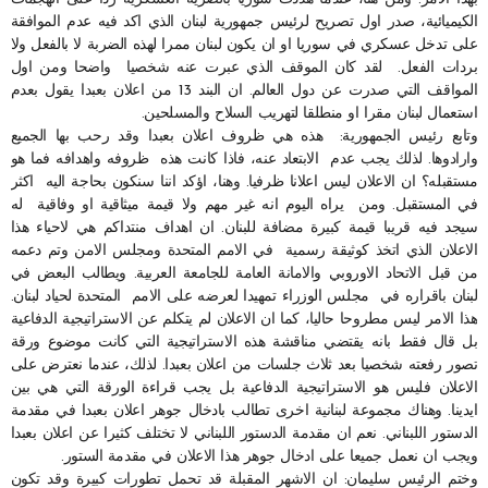
الكيميائية، صدر اول تصريح لرئيس جمهورية لبنان الذي اكد فيه عدم الموافقة
على تدخل عسكري في سوريا او ان يكون لبنان ممرا لهذه الضربة لا بالفعل ولا
بردات الفعل. لقد كان الموقف الذي عبرت عنه شخصيا واضحا ومن اول
المواقف التي صدرت عن دول العالم. ان البند 13 من اعلان بعبدا يقول بعدم
استعمال لبنان مقرا او منطلقا لتهريب السلاح والمسلحين.
وتابع رئيس الجمهورية: هذه هي ظروف اعلان بعبدا وقد رحب بها الجميع
وارادوها. لذلك يجب عدم الابتعاد عنه، فاذا كانت هذه ظروفه واهدافه فما هو
مستقبله؟ ان الاعلان ليس اعلانا ظرفيا. وهنا، اؤكد اننا سنكون بحاجة اليه اكثر
في المستقبل. ومن يراه اليوم انه غير مهم ولا قيمة ميثاقية او وفاقية له
سيجد فيه قريبا قيمة كبيرة مضافة للبنان. ان اهداف منتداكم هي لاحياء هذا
الاعلان الذي اتخذ كوثيقة رسمية في الامم المتحدة ومجلس الامن وتم دعمه
من قبل الاتحاد الاوروبي والامانة العامة للجامعة العربية. ويطالب البعض في
لبنان باقراره في مجلس الوزراء تمهيدا لعرضه على الامم المتحدة لحياد لبنان.
هذا الامر ليس مطروحا حاليا، كما ان الاعلان لم يتكلم عن الاستراتيجية الدفاعية
بل قال فقط بانه يقتضي مناقشة هذه الاستراتيجية التي كانت موضوع ورقة
تصور رفعته شخصيا بعد ثلاث جلسات من اعلان بعبدا. لذلك، عندما نعترض على
الاعلان فليس هو الاستراتيجية الدفاعية بل يجب قراءة الورقة التي هي بين
ايدينا. وهناك مجموعة لبنانية اخرى تطالب بادخال جوهر اعلان بعبدا في مقدمة
الدستور اللبناني. نعم ان مقدمة الدستور اللبناني لا تختلف كثيرا عن اعلان بعبدا
ويجب ان نعمل جميعا على ادخال جوهر هذا الاعلان في مقدمة الستور.
وختم الرئيس سليمان: ان الاشهر المقبلة قد تحمل تطورات كبيرة وقد تكون