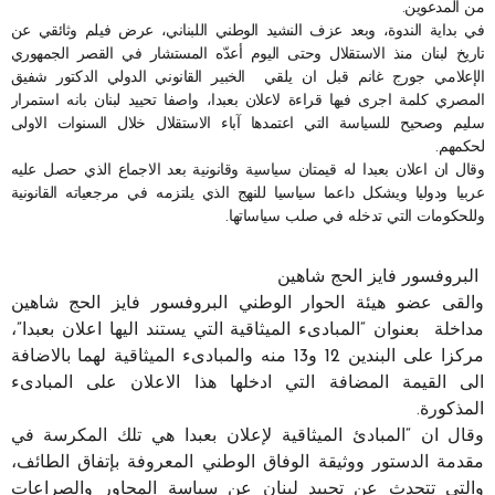
من المدعوين.
في بداية الندوة، وبعد عزف النشيد الوطني اللبناني، عرض فيلم وثائقي عن
تاريخ لبنان منذ الاستقلال وحتى اليوم أعدّه المستشار في القصر الجمهوري
الإعلامي جورج غانم قبل ان يلقي الخبير القانوني الدولي الدكتور شفيق
المصري كلمة اجرى فيها قراءة لاعلان بعبدا، واصفا تحييد لبنان بانه استمرار
سليم وصحيح للسياسة التي اعتمدها آباء الاستقلال خلال السنوات الاولى
لحكمهم.
وقال ان اعلان بعبدا له قيمتان سياسية وقانونية بعد الاجماع الذي حصل عليه
عربيا ودوليا ويشكل داعما سياسيا للنهج الذي يلتزمه في مرجعياته القانونية
وللحكومات التي تدخله في صلب سياساتها.
البروفسور فايز الحج شاهين
والقى عضو هيئة الحوار الوطني البروفسور فايز الحج شاهين
مداخلة بعنوان “المبادىء الميثاقية التي يستند اليها اعلان بعبدا”،
مركزا على البندين 12 و13 منه والمبادىء الميثاقية لهما بالاضافة
الى القيمة المضافة التي ادخلها هذا الاعلان على المبادىء
المذكورة.
وقال ان “المبادئ الميثاقية لإعلان بعبدا هي تلك المكرسة في
مقدمة الدستور ووثيقة الوفاق الوطني المعروفة بإتفاق الطائف،
والتي تتحدث عن تحييد لبنان عن سياسة المحاور والصراعات