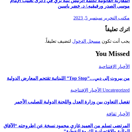
المقاربة القانونية لكلمة الرئيس نبيه بري في ذكرى تغييب الإمام
موسى الصدر ورفيقيه./ د. خضر ياسين
مكتب التحرير
سبتمبر 5, 2023
اترك تعليقاً
يجب أنت تكون
مسجل الدخول
لتضيف تعليقاً.
You Missed
الأخبار
الإفتتاحية
من بيروت إلى دبي…”Top Stop” اللبنانية تقتحم المعارض الدولية
Uncategorized
الأخبار
الإفتتاحية
تفعيل التعاون بين وزارة العدل واللجنة الدولية للصليب الأحمر
الأخبار
ثقافة
المرتضى تسلم من العميد غازي محمود نسخة عن اطروحته “الآفاق
المالية والاقتصادية للثروة النفطية”