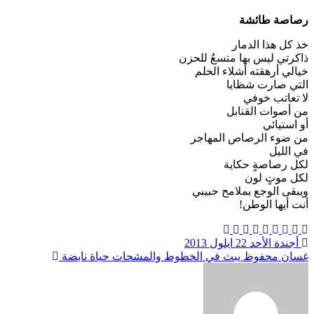
رصاصة طائشة
خذ كل هذا الدمار
ذاكرتي ليس بها متسعُ للحزن
خيالي أرهقته أشلاء الحلم
التي صارت شظايا
لا تعاتب خوفي
من أصوات القنابل
أو استيائي
من ضوء الرصاص المهاجر
في الليل
لكل رصاصةٍ حكاية
لكل موتٍ لون
ويبقى الوجع بملامح حبيبي
أنت أيها الوطن!
تصفّح
أجندة الأحد 22 ايلول 2013
غسان محفوظ يبث في الخطوط والمشحات حياة نابضة
المقالات