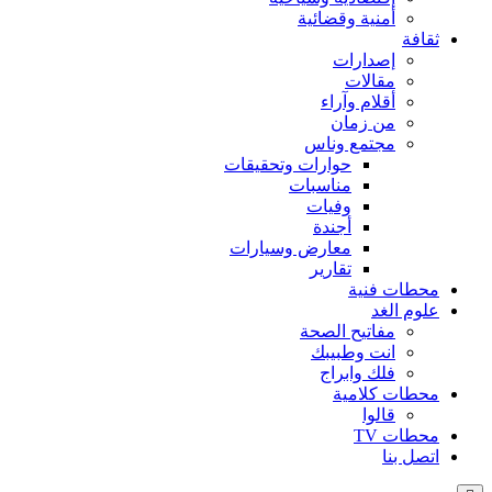
أمنية وقضائية
ثقافة
إصدارات
مقالات
أقلام وآراء
من زمان
مجتمع وناس
حوارات وتحقيقات
مناسبات
وفيات
أجندة
معارض وسيارات
تقارير
محطات فنية
علوم الغد
مفاتيح الصحة
انت وطبيبك
فلك وابراج
محطات كلامية
قالوا
محطات TV
اتصل بنا