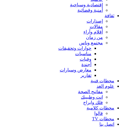
إقتصادية وسياحية
أمنية وقضائية
ثقافة
إصدارات
مقالات
أقلام وآراء
من زمان
مجتمع وناس
حوارات وتحقيقات
مناسبات
وفيات
أجندة
معارض وسيارات
تقارير
محطات فنية
علوم الغد
مفاتيح الصحة
انت وطبيبك
فلك وابراج
محطات كلامية
قالوا
محطات TV
اتصل بنا