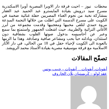
محطات نيوز – احيت فرقة دار الاوبرا المصرية أوبرا الاسكندرية
مسرح سيد درويش بقيادة المايسترو عبد الحميد عبد الغفار
بمشاركة نخبة من نجوم الغناء المصريين حفلة غنائية ضخمة في
الكويت على مسرح الدسمة التي اطلت من خلالها النجمة المبدعة
مروة حمدي لتلقى محبيها ومعجبيها وقدمت مجموعة من أبرز
الأغاني التراثية والطربية، حيث اشعلت الجمهور واستمتع بما سمع
وعبر عن أحاسيسه بدخول صوتها القلوب بشفافية دون
استئذان، وبادلته حباً بحب ومشاعر صافية وصادقة. وهذا ما الزمها
بالعودة الى الكويت لإحياء حفل في 18 من الحالي، في دار الأثار
الاسلامية مع فرقة موسيقية مصرية بقيادة الاستاذ محمد الرويشد.
تصفّح المقالات
أيقونات، أيقونات… أيقونات – حبيب يونس
عقد لولو – كريستيان بلان الخاروف