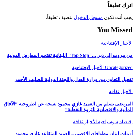
اترك تعليقاً
يجب أنت تكون
مسجل الدخول
لتضيف تعليقاً.
You Missed
الأخبار
الإفتتاحية
من بيروت إلى دبي…”Top Stop” اللبنانية تقتحم المعارض الدولية
Uncategorized
الأخبار
الإفتتاحية
تفعيل التعاون بين وزارة العدل واللجنة الدولية للصليب الأحمر
الأخبار
ثقافة
المرتضى تسلم من العميد غازي محمود نسخة عن اطروحته “الآفاق
المالية والاقتصادية للثروة النفطية”
إقتصادية وسياحية
الأخبار
ثقافة
أزمات لبنان وطوافان الاقصى – العميد المتقاعد غازي محمود