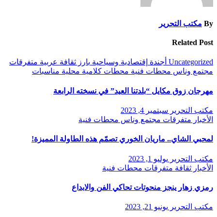
By
مكتب التحرير
Related Post
Uncategorized
أجندة
إقتصادية وسياحية
بارز
ثقافة
عربية
متفرقات
مجتمع وناس
محطات فنية
محطات كلامية
محلية
مناسبات
مهرجان زوق مكايل “بلدتنا العيد” في نسخته الرابعة
مكتب التحرير
سبتمبر 4, 2023
الأخبار
متفرقات
مجتمع وناس
محطات فنية
لمحبي الشاي.. ماريان الخوري تصمّم هذه الطاولة المميزة!
مكتب التحرير
يوليو 1, 2023
الأخبار
ثقافة
متفرقات
محطات فنية
رمزي زهار ينجز منحوتات تحاكي الفن والابداع
مكتب التحرير
يونيو 21, 2023