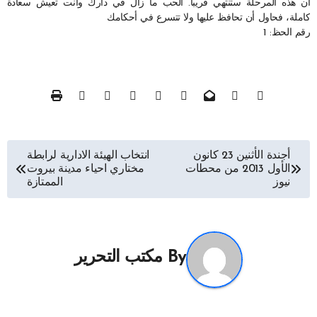
أن هذه المرحلة ستنتهي قريباً. الحب ما زال في دارك وأنت تعيش سعادة
كاملة، فحاول أن تحافظ عليها ولا تتسرع في أحكامك
رقم الحظ: 1
تصفّح
أجندة الأثنين 23 كانون
انتخاب الهيئة الادارية لرابطة
الأول 2013 من محطات
مختاري احياء مدينة بيروت
المقالات
نيوز
الممتازة
By
مكتب التحرير