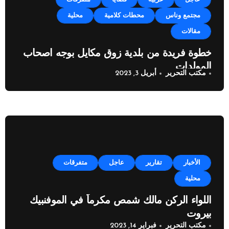
مجتمع وناس
محطات كلامية
محلية
مقالات
خطوة فريدة من بلدية زوق مكايل بوجه اصحاب
المولدات
مكتب التحرير
أبريل 3, 2023
الأخبار
تقارير
عاجل
متفرقات
محلية
اللواء الركن مالك شمص مكرماً في الموفنبيك
بيروت
مكتب التحرير
فبراير 14, 2023