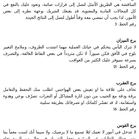
المناقشة هي الطريق الأمثل لتصل إلى قرارات صائبة، وتعود عليك بالنفع في
كل المجالات المادية والمعنوية. قد يقنعك الشريك بوجهة نظره إلى بعض
الأمور، لذا يجب أن تمضي معه وقتاً أطول لتصل إلى النتائج الجيدة.
رقم الحظ: 3
برج الميزان
لا تترك اليأس يتحكم في حياتك العملية مهما اشتدت الظروف، وملامح التغيير
تلوح في الأفق فكن صبوراً. لا تكن متردداً في بعض النقاط العالقة، والتصرف
بسرعة سيوفر عليك الكثير من العواقب.
رقم الحظ: 21
برج العقرب
تخاف على علاقة ما او تعيش بعض الهواجس. اطلب منك التحفظ والتعامل
برقة ودقة مع الحبيب من دون اثارة المشاكل أو النعرات. تصرّف بوعي وهدوء
واستقامة، اذ قد تفسّر كلماتك او تصرفاتك بطريقة سلبية.
رقم الحظ: 16
برج القوس
لا تتدخل في أمور لا تعنيك لئلا تسمع ما لا يرضيك، ولا سيما أنك لست معنياً بما
يدور حولك. الطلبات غير المبرّرة، تجعل الشريك في حال من الريبة تجاه