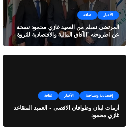
الأخبار
ثقافة
المرتضى تسلم من العميد غازي محمود نسخة
عن اطروحته “الآفاق المالية والاقتصادية للثروة
النفطية”
إقتصادية وسياحية
الأخبار
ثقافة
أزمات لبنان وطوافان الاقصى – العميد المتقاعد
غازي محمود