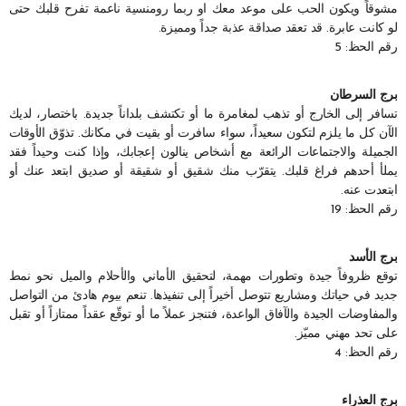
مشوقاً ويكون الحب على موعد معك او ربما رومنسية ناعمة تفرح قلبك حتى
لو كانت عابرة. قد تعقد صداقة عذبة جداً ومميزة.
رقم الحظ: 5
برج السرطان
تسافر إلى الخارج أو تذهب لمغامرة ما أو تكتشف بلداناً جديدة. باختصار، لديك
الآن كل ما يلزم لتكون سعيداً، سواء سافرت أو بقيت في مكانك. تذوّق الأوقات
الجميلة والاجتماعات الرائعة مع أشخاص ينالون إعجابك، وإذا كنت وحيداً فقد
يملأ أحدهم فراغ قلبك. يتقرّب منك شقيق أو شقيقة أو صديق ابتعد عنك أو
ابتعدت عنه.
رقم الحظ: 19
برج الأسد
توقع ظروفاً جيدة وتطورات مهمة، لتحقيق الأماني والأحلام والميل نحو نمط
جديد في حياتك ومشاريع تتوصل أخيراً إلى تنفيذها. تنعم بيوم هادئ من التواصل
والمفاوضات الجيدة والآفاق الواعدة، فتنجز عملاً ما أو توقّع عقداً ممتازاً أو تقبل
على تحد مهني مميّز.
رقم الحظ: 4
برج العذراء