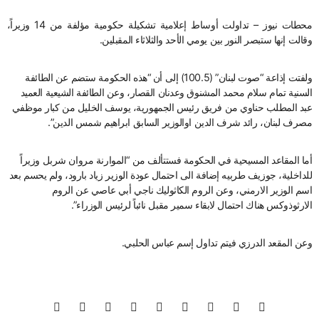
محطات نيوز – تداولت أوساط إعلامية تشكيلة حكومية مؤلفة من 14 وزيراً،
وقالت إنها ستبصر النور بين يومي الأحد والثلاثاء المقبلين.
ولفتت إذاعة “صوت لبنان” (100.5) إلى أن “هذه الحكومة ستضم عن الطائفة
السنية تمام سلام محمد المشنوق وعدنان القصار، وعن الطائفة الشيعية العميد
عبد المطلب حناوي من فريق رئيس الجمهورية، يوسف الخليل من كبار موظفي
مصرف لبنان، رائد شرف الدين اوالوزير السابق ابراهيم شمس الدين”.
أما المقاعد المسيحية في الحكومة فستتألف من “الموارنة مروان شربل وزيراً
للداخلية، جوزيف طربيه إضافة الى احتمال عودة الوزير زياد بارود، ولم يحسم بعد
اسم الوزير الارمني، وعن الروم الكاثوليك ناجي أبي عاصي عن الروم
الارثوذوكس هناك احتمال لابقاء سمير مقبل نائباً لرئيس الوزراء”.
وعن المقعد الدرزي فيتم تداول إسم عباس الحلبي.