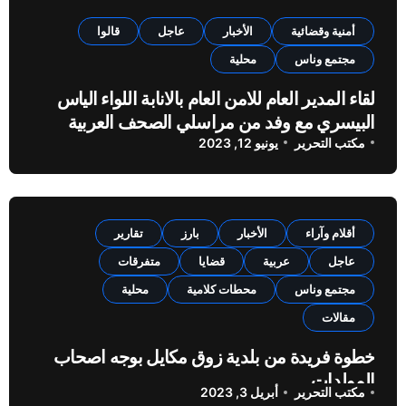
أمنية وقضائية
الأخبار
عاجل
قالوا
مجتمع وناس
محلية
لقاء المدير العام للامن العام بالانابة اللواء الياس
البيسري مع وفد من مراسلي الصحف العربية
مكتب التحرير
يونيو 12, 2023
أقلام وآراء
الأخبار
بارز
تقارير
عاجل
عربية
قضايا
متفرقات
مجتمع وناس
محطات كلامية
محلية
مقالات
خطوة فريدة من بلدية زوق مكايل بوجه اصحاب
المولدات
مكتب التحرير
أبريل 3, 2023