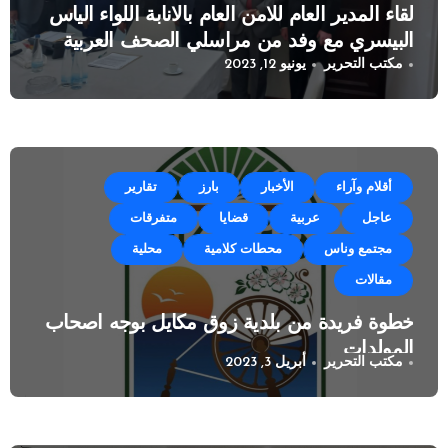
لقاء المدير العام للامن العام بالانابة اللواء الياس
البيسري مع وفد من مراسلي الصحف العربية
مكتب التحرير
يونيو 12, 2023
أقلام وآراء
الأخبار
بارز
تقارير
عاجل
عربية
قضايا
متفرقات
مجتمع وناس
محطات كلامية
محلية
مقالات
خطوة فريدة من بلدية زوق مكايل بوجه اصحاب
المولدات
مكتب التحرير
أبريل 3, 2023