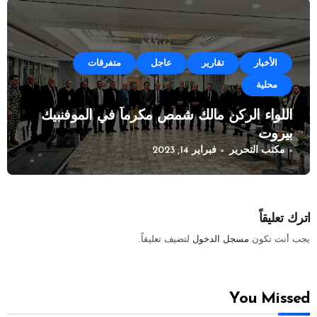
الأخبار
تقارير
عاجل
متفرقات
محلية
اللواء الركن مالك شمص مكرماً في الموفنبيك
بيروت
مكتب التحرير
فبراير 14, 2023
اترك تعليقاً
يجب أنت تكون
مسجل الدخول
لتضيف تعليقاً.
You Missed