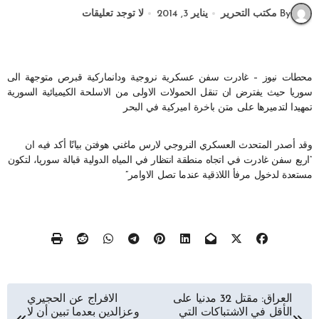
By مكتب التحرير
يناير 3, 2014
لا توجد تعليقات
محطات نيوز – غادرت سفن عسكرية نروجية ودانماركية قبرص متوجهة الى
سوريا حيث يفترض ان تنقل الحمولات الاولى من الاسلحة الكيميائية السورية
تمهيدا لتدميرها على متن باخرة اميركية في البحر
وقد أصدر المتحدث العسكري النروجي لارس ماغني هوفتن بيانًا أكد فيه ان
“اربع سفن غادرت في اتجاه منطقة انتظار في المياه الدولية قبالة سوريا، لتكون
مستعدة لدخول مرفأ اللاذقية عندما تصل الاوامر”
تصفّح
العراق: مقتل 32 مدنيا على
الافراج عن الحجيري
الأقل في الاشتباكات التي
وعزالدين بعدما تبين أن لا