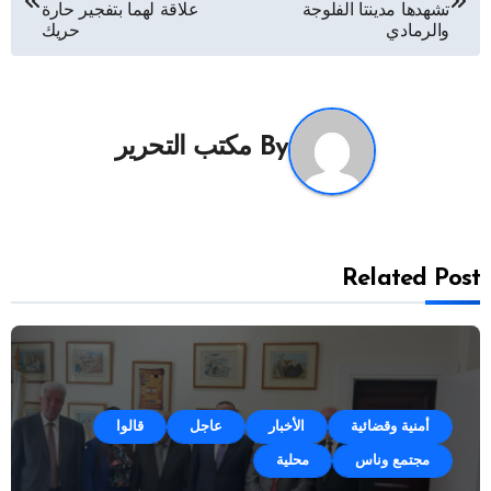
المقالات
تشهدها مدينتا الفلوجة
علاقة لهما بتفجير حارة
والرمادي
حريك
By
مكتب التحرير
Related Post
أمنية وقضائية
الأخبار
عاجل
قالوا
مجتمع وناس
محلية