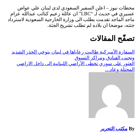
محطات نيوز – اعلن السفير السعودي لدى لبنان علي عواض
عسيري في حديث لـ “LBC” ان عائلة زعيم كتائب عبدالله عزام
ماجد الماجد تقدمت بطلب الى وزارة الخارجية السعودية لاسترداد
جثته، موضحا ان بلاده لم تطلب تشريح الجثة.
تصفّح المقالات
السفارة الأميركية طالبت رعاياها في لبنان بتوخي الحذر الشديد
وتجنب الفنادق ومراكز التسوق
العثور على سوري تخطى الأراضي اللبنانية إلى داخل الاراضي
المحتلة وعاد…
By
مكتب التحرير