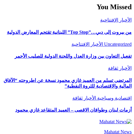
You Missed
الأخبار
الإفتتاحية
من بيروت إلى دبي…”Top Stop” اللبنانية تقتحم المعارض الدولية
Uncategorized
الأخبار
الإفتتاحية
تفعيل التعاون بين وزارة العدل واللجنة الدولية للصليب الأحمر
الأخبار
ثقافة
المرتضى تسلم من العميد غازي محمود نسخة عن اطروحته “الآفاق
المالية والاقتصادية للثروة النفطية”
إقتصادية وسياحية
الأخبار
ثقافة
أزمات لبنان وطوافان الاقصى – العميد المتقاعد غازي محمود
Mahatat News