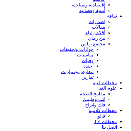
إقتصادية وسياحية
أمنية وقضائية
ثقافة
إصدارات
مقالات
أقلام وآراء
من زمان
مجتمع وناس
حوارات وتحقيقات
مناسبات
وفيات
أجندة
معارض وسيارات
تقارير
محطات فنية
علوم الغد
مفاتيح الصحة
انت وطبيبك
فلك وابراج
محطات كلامية
قالوا
محطات TV
اتصل بنا