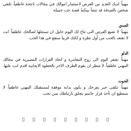
مهنياً: لديك العديد من الفرص لاستثمار اموالك في مجالات ناجحة عاطفياً: تلتقي
شخص بالصدفة قد تنشأ بينكما قصة حب جميلة.
الجدي
مهنياً: لا تضيع الفرص التى تتاح لك اليوم حاول ان تستغلها لصالحك عاطفياً: انت
لا تعتعد بالحب من أول نظرة و لكنك قربيا ستقع في هذا الحب.
الدلو
مهنياً: تفتقر اليوم الى روح المغامرة و اتخاذ القرارات المصيرية في مجالك
المهني عاطفياً: لا تنتظر ان يقوم الطرف الاخر بالخطوة الايجابية اقدم انت عليها.
الحوت
مهنياً: تتلقى خبر يفرحك و يكون بداية موفقة لمستقبلك المهني عاطفياً: لا
تستطيع ان تأخذ قرار حاسم يتعلق بارتباطك بمن تحب.