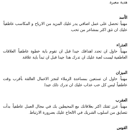
هدية معبرة.
الأسد
مهنياً: تحصل على عمل اضافي يدر عليك المزيد من الارباح و المكاسب عاطفياً:
عليك ان تثق اكثر بمشاعر من تحب.
العذراء
مهنياً: حاول ان تحدد اهدافك جيدا قبل ان تقوم باية خطوة عاطفياً: العلاقات
العاطفية ليست لعبة عليك ان تدرك هذا جيدا قبل ان تبدأ باية علاقة.
الميزان
مهنياً: حاول ان تستعين بمساعدة الزملاء لتنجز الاعمال العالقة بأقرب وقت
عاطفياً: ليس كل حب عذاب عليك ان تدرك ذلك جيدا.
العقرب
مهنياً: عزز ثقتك اكثر بعلاقاتك مع المحيطين بك في مجال العمل عاطفياً: بدأت
تتضايق من اسلوب الشريك في الالحاح عليك بضرورة الارتباط.
القوس