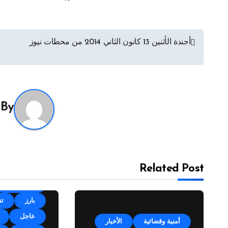
تصفّح
أجندة الأثنين 13 كانون الثاني 2014 من محطات نيوز
المقالات
By
Related Post
أقلام وآراء
بارز
تق
عاجل
أمنية وقضائية
الأخبار