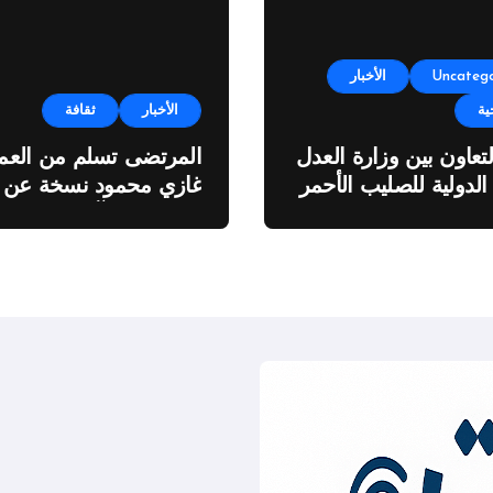
Uncatego
الأخبار
ية
الأخبار
ثقافة
لتعاون بين وزارة العدل
المرتضى تسلم من العمي
 الدولية للصليب الأحمر
غازي محمود نسخة عن
اطروحته “الآفاق المالية
والاقتصادية للثروة النفطي