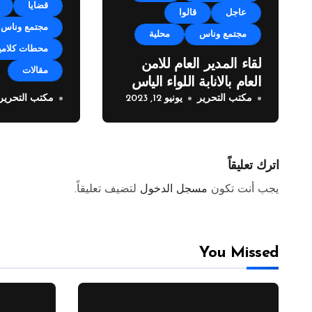
قضايا
عاجل
قالوا
مجتمع وناس
مجتمع وناس
محلية
محطات كلامي
لقاء المدير العام للامن
مقالات
العام بالانابة اللواء الياس
مكتب التحرير
يونيو 12, 2023
مكتب التحرير
البيسري مع وفد من
خطوة فريدة 
مراسلي الصحف العربية
زوق مكايل 
المولدات
اترك تعليقاً
يجب أنت تكون
مسجل الدخول
لتضيف تعليقاً.
You Missed