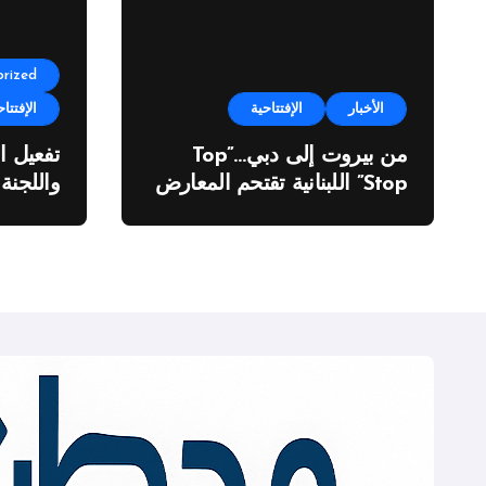
rized
الأخبار
الإفتتاحية
الإفتتاح
من بيروت إلى دبي…”Top
تفعيل ا
Stop” اللبنانية تقتحم المعارض
واللجنة
الدولية