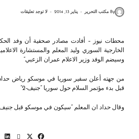
By مكتب التحرير
يناير 13, 2014
لا توجد تعليقات
محطات نيوز – أفادت مصادر صحفية أن وفد الحكومة السورية الى مؤتمر جنيف 2 سيكون برآسة وزير
الخارجية السوري وليد المعلم والمستشارة الاعلامي
وسيضم الوفد وزير الاعلام عمران الزعبي”
من جهته أعلن سفير سوريا في موسكو رياض حداد ان
قبل بدء مؤتمر السلام حول سوريا “جنيف-2”
وقال حداد ان المعلم “سيكون في موسكو قبل جنيف-2” موضحا ان موعد الزيارة لم يحدد بع