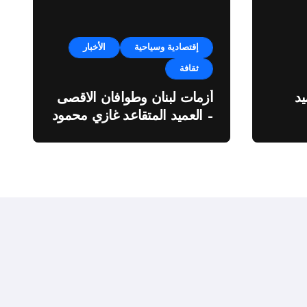
إقتصادية وسياحية
الأخبار
ثقافة
د
أزمات لبنان وطوافان الاقصى
– العميد المتقاعد غازي محمود
ة”