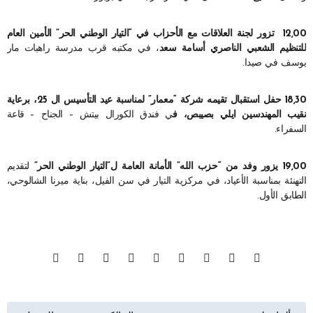
12,00 تزور لجنة العلاقات مع الأحزاب في “التيار الوطني الحر” الأمين العام
للتنظيم الشعبي الناصري أسامة سعد
، في مكتبه قرب مدرسة راهبات مار
يوسف في صيدا.
18,30 حفل استقبال تقيمه شركة “معمار” لمناسبة عيد التأسيس ال 25، برعاية
نقيب المهندسين ايلي بصيبص، ف
ي فندق الكورال بيتش – الجناح – قاعة
السفراء.
19,00 يزور وفد من “حزب الله” الأمانة العامة ل”التيار الوطني الحر”
لتقديم
التهنئة بمناسبة الأعياد، في مركزية التيار في سن الفيل، بناية ميرنا الشالوحي،
الطابق الأول.