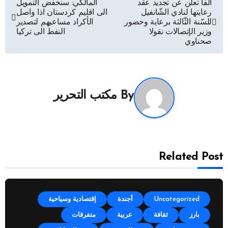
تصفّح
ألفا تعلن عن تجديد عقد
المالكي: سنخفض التمويل
رعايتها لنادي الشّانفيل
الى اقليم كردستان اذا واصل
المقالات
للسّنة الثّالثة برعاية وحضور
الأكراد مساعيهم لتصدير
وزير الإتصالات نقولا
النفط الى تركيا
صحناوي
By
مكتب التحرير
Related Post
Uncategorized
أجندة
إقتصادية وسياحية
بارز
ثقافة
عربية
متفرقات