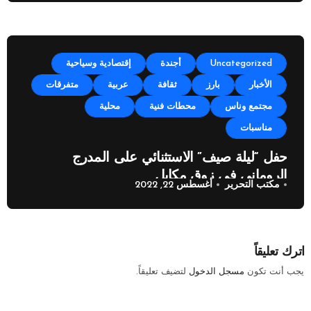
Uncategorized
أجندة
إقتصادية وسياحية
الأخبار
بارز
ثقافة
عربية
متفرقات
مجتمع وناس
محطات فنية
محلية
مناسبات
حفل “ليلة صيف” الاستثنائي على المدرج
الروماني في زوق مكايل
مكتب التحرير
أغسطس 22, 2022
اترك تعليقاً
يجب أنت تكون
مسجل الدخول
لتضيف تعليقاً.