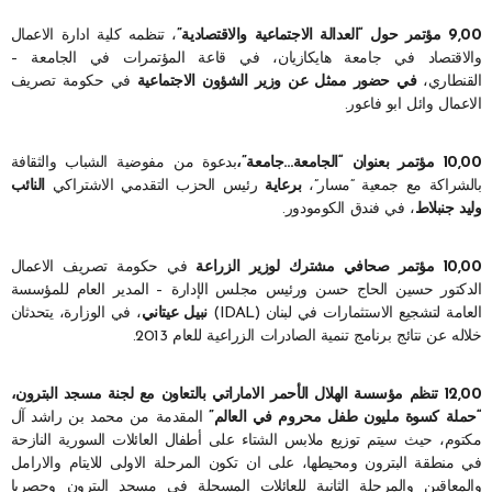
9,00 مؤتمر حول “العدالة الاجتماعية والاقتصادية”
، تنظمه كلية ادارة الاعمال
والاقتصاد في جامعة هايكازيان، في قاعة المؤتمرات في الجامعة –
القنطاري،
في حضور ممثل عن وزير الشؤون الاجتماعية
في حكومة تصريف
الاعمال وائل ابو فاعور.
10,00 مؤتمر بعنوان “الجامعة…جامعة”،
بدعوة من مفوضية الشباب والثقافة
بالشراكة مع جمعية “مسار”،
برعاية
رئيس الحزب التقدمي الاشتراكي
النائب
وليد جنبلاط
، في فندق الكومودور.
10,00 مؤتمر صحافي مشترك لوزير الزراعة
في حكومة تصريف الاعمال
الدكتور حسين الحاج حسن ورئيس مجلس الإدارة – المدير العام للمؤسسة
العامة لتشجيع الاستثمارات في لبنان (IDAL)
نبيل عيتاني
، في الوزارة، يتحدثان
خلاله عن نتائج برنامج تنمية الصادرات الزراعية للعام 2013.
12,00 تنظم مؤسسة الهلال الأحمر الاماراتي بالتعاون مع لجنة مسجد البترون،
“حملة كسوة مليون طفل محروم في العالم”
المقدمة من محمد بن راشد آل
مكتوم، حيث سيتم توزيع ملابس الشتاء على أطفال العائلات السورية النازحة
في منطقة البترون ومحيطها، على ان تكون المرحلة الاولى للايتام والارامل
والمعاقين والمرحلة الثانية للعائلات المسجلة في مسجد البترون وحصريا