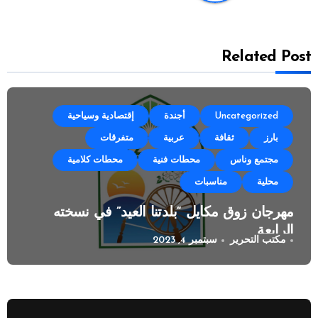
Related Post
Uncategorized
أجندة
إقتصادية وسياحية
بارز
ثقافة
عربية
متفرقات
مجتمع وناس
محطات فنية
محطات كلامية
محلية
مناسبات
مهرجان زوق مكايل “بلدتنا العيد” في نسخته
الرابعة
مكتب التحرير
سبتمبر 4, 2023