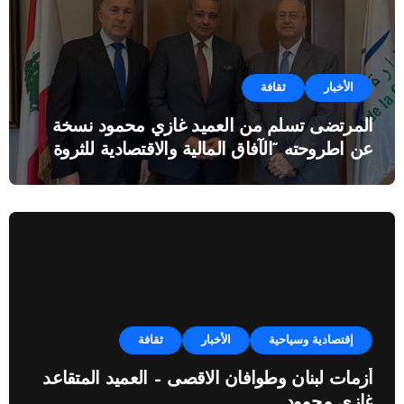
الأخبار
ثقافة
المرتضى تسلم من العميد غازي محمود نسخة
عن اطروحته “الآفاق المالية والاقتصادية للثروة
النفطية”
إقتصادية وسياحية
الأخبار
ثقافة
أزمات لبنان وطوافان الاقصى – العميد المتقاعد
غازي محمود