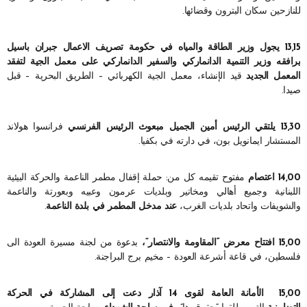
للنازحين سكان البترون وقضائها.
13,15 يجول وزير الطاقة والمياه في حكومة تصريف الاعمال جبران باسيل
يرافقه وزير التنمية الدانماركي والسفير الدانماركي على معمل الجية لتفقد
المعمل الجديد
قيد الإنشاء، معمل الجية الكهربائي – الطريق البحرية – قبل
صيدا.
13,30 يلتقي الرئيس أمين الجميل مبعوث الرئيس الفرنسي
فرانسوا هولاند
المستشار ايمانويل بون، في دارته في بكفيا.
14,00 اعتصام
مفتوح تقيمه كل من: حملة إقفال مطمر الناعمة والحركة البيئية
اللبنانية وجميع أهالي ومخاتير وبلديات عرمون وعبيه وبعورتة والناعمة
والشويفات واتحاد بلديات الغرب،
عند مدخل المطمر في بلدة الناعمة
.
15,00 افتتاح معرض “المقاومة والانتصار”،
بدعوة من لجنة مسيرة العودة الى
فلسطين، في قاعة أشرعة العودة – مخيم برج البراجنة.
15,00
الأمانة العامة لقوى 14 آذار دعت إلى المشاركة في الحركة