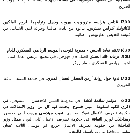
التضامنية
التي يطلقها “حقوقيوها”،
في ساحة الشهداء،
ساحة الحرية – بيروت –
الضريح.
17,00 قداس يتراسه متروبوليت بيروت وجبيل وتوابعهما للروم الملكيين
الكاثوليك كيرلس بسترس،
بدعوة من بلدية صاليما وحركة لبنان الشباب، في
كنيسة القديس انطونيوس – صاليما.
16,30 تختتم قيادة الجيش – مديرية التوجيه، الموسم الرياضي العسكري للعام
2013، برعاية قائد الجيش
العماد جان قهوجي، في مجمع الرئيس العماد اميل
لحود الرياضي العسكري – مار روكز.
17,00 ندوة حول رواية “زمن الحصار” لغسان الديري،
في جامعة البلمند – قاعة
الحريري.
18,00 مؤتمر سلامة الابنية،
في مدرسة القلبين الاقدسين – السيوفي،
في
ذكرى الثانية لسقوط مبنى فسوح
،
يتحدث فيه كل من: وزير الاتصالات
في
حكومة تصريف الاعمال نقولا صحناوي،
نقيب مهندسي بيروت
ايلي بصيبص،
و
مداخلات لوزير الثقافة
في حكومة تصريف الاعمال كابي ليون،
ممثل وزير
الداخلية
في حكومة تصريف الاعمال جورج ابو موسى
النائب غسان
مخيبر
ومحافظ بيروت
ناصيف قالوش.