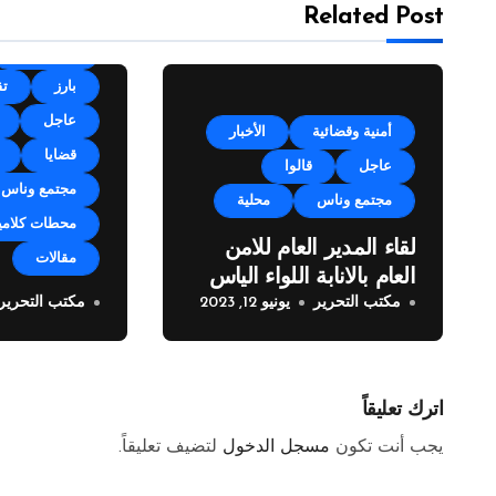
Related Post
أقلام وآراء
بارز
تق
عاجل
أمنية وقضائية
الأخبار
قضايا
عاجل
قالوا
مجتمع وناس
مجتمع وناس
محلية
محطات كلامي
لقاء المدير العام للامن
مقالات
العام بالانابة اللواء الياس
مكتب التحرير
يونيو 12, 2023
مكتب التحرير
البيسري مع وفد من
خطوة فريدة 
مراسلي الصحف العربية
زوق مكايل 
المولدات
اترك تعليقاً
يجب أنت تكون
مسجل الدخول
لتضيف تعليقاً.