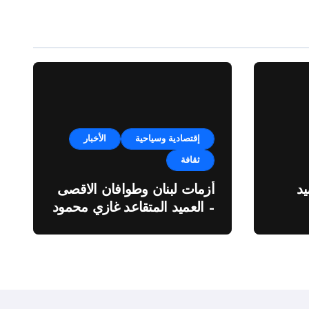
إقتصادية وسياحية
الأخبار
ثقافة
د
أزمات لبنان وطوافان الاقصى
– العميد المتقاعد غازي محمود
ة”