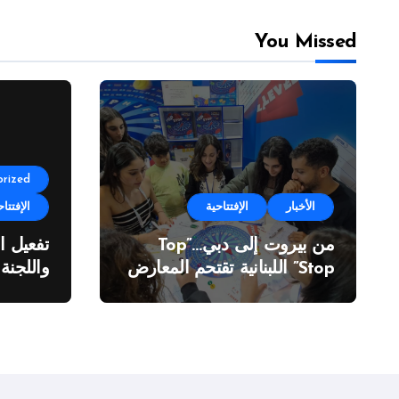
You Missed
rized
الأخبار
الإفتتاحية
الإفتتاح
من بيروت إلى دبي…”Top
تفعيل ا
Stop” اللبنانية تقتحم المعارض
واللجنة
الدولية