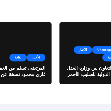
Uncatego
الأخبار
ية
الأخبار
ثقافة
لتعاون بين وزارة العدل
المرتضى تسلم من العمي
 الدولية للصليب الأحمر
غازي محمود نسخة عن
اطروحته “الآفاق المالية
والاقتصادية للثروة النفطي