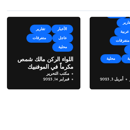
الأخبار
ارير
الأخبار
تقارير
عربية
عاجل
متفرقات
متفرقات
محلية
ة
محلية
اللواء الركن مالك شمص
مكرماً في الموفنبيك
مكتب التحرير
بيروت
أبريل 3, 2023
فبراير 14, 2023
من بلدية
بوجه اصحاب