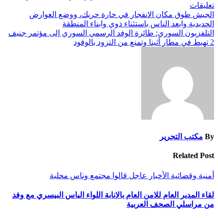
تعليقات
تصفّح
الجيش طوق مكان الانفجار في حارة حريك، ووضع العوارض
الحديدية وابعد الناس باستثناء ذوي وابناء المنطقة
المقالات
التلفزيون السوري: طائرة الوفد الرسمي السوري إلى مؤتمر جنيف
2 تهبط في مطار أثينا وتمنع من التزود بالوقود
By
مكتب التحرير
Related Post
أمنية وقضائية
الأخبار
عاجل
قالوا
مجتمع وناس
محلية
لقاء المدير العام للامن العام بالانابة اللواء الياس البيسري مع وفد
من مراسلي الصحف العربية