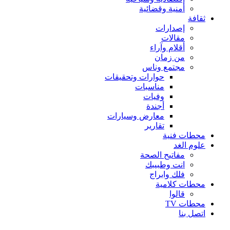
أمنية وقضائية
ثقافة
إصدارات
مقالات
أقلام وآراء
من زمان
مجتمع وناس
حوارات وتحقيقات
مناسبات
وفيات
أجندة
معارض وسيارات
تقارير
محطات فنية
علوم الغد
مفاتيح الصحة
انت وطبيبك
فلك وابراج
محطات كلامية
قالوا
محطات TV
اتصل بنا