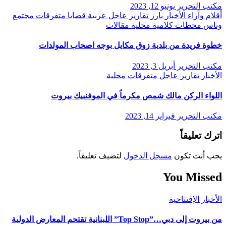
مكتب التحرير
يونيو 12, 2023
أقلام وآراء
الأخبار
بارز
تقارير
عاجل
عربية
قضايا
متفرقات
مجتمع
وناس
محطات كلامية
محلية
مقالات
خطوة فريدة من بلدية زوق مكايل بوجه اصحاب المولدات
مكتب التحرير
أبريل 3, 2023
الأخبار
تقارير
عاجل
متفرقات
محلية
اللواء الركن مالك شمص مكرماً في الموفنبيك بيروت
مكتب التحرير
فبراير 14, 2023
اترك تعليقاً
يجب أنت تكون
مسجل الدخول
لتضيف تعليقاً.
You Missed
الأخبار
الإفتتاحية
من بيروت إلى دبي…”Top Stop” اللبنانية تقتحم المعارض الدولية