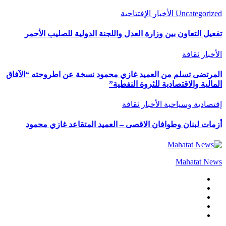
Uncategorized
الأخبار
الإفتتاحية
تفعيل التعاون بين وزارة العدل واللجنة الدولية للصليب الأحمر
الأخبار
ثقافة
المرتضى تسلم من العميد غازي محمود نسخة عن اطروحته “الآفاق
المالية والاقتصادية للثروة النفطية”
إقتصادية وسياحية
الأخبار
ثقافة
أزمات لبنان وطوافان الاقصى – العميد المتقاعد غازي محمود
Mahatat News