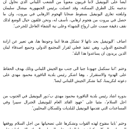
ايضا على اليونيفيل لاننا قريبون معنويا من الشعب اللبناني الذي نحاول ان
ندعمه بكل الطرق الممكنة، وقد اتصلت برئيس الجمهورية ميشال سليمان
وابلغته تعازي اليونيفيل بسقوط ضحايا الهجوم الارهابي في بيروت، وان ما
حصل في بيروت من هجوم ارهابي، نأسف له، ونحن قلقون حيال الوضع لذلك
نقف دقيقة صمت على ارواح الشهداء وعلى نية الشفاء العاجل للجرحى”.
اضاف :”اليونيفيل بحد ذاتها لا تشكل هدفا انما وجودها هنا، هي تعبير عن ارادة
المجتمع الدولي، وهي تنفيذ فعلي لقرار المجتمع الدولي وجميع اصدقاء لبنان
الذين يريدون ان يساعدوا هذا البلد”.
وختم :”اننا سنكمل جهودنا جنبا الى جنب مع الجيش اللبناني وذلك بهدف الحفاظ
على الهدوء والاستقرار ، وهنا اشكر رئيس بلدية الناقورة محمود مهدي على
دعوته لتكريمنا، كما نشكر الجيش اللبناني ايضا”.
بدوره اشاد رئيس بلدية الناقورة محمود مهدي ب”دور اليونيفيل في الجنوب من
اجل السلام”، مثنيا على “جهود القائد العام لليونيفيل الجنرال سييرا وفي
المساعدات التي تقدمها اليونيفيل للبلديات وللسكان المحليين”.
وختم “بابنا مفتوح لهذه القوات ونشكرها على تضحياتها من اجل السلام ووقفها