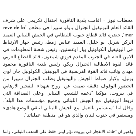
محطات نيوز – اقامت بلدية الناقورة احتفال تكريمي على شرف
القائد العام لليونيفيل الجنرال باولو سييرا في مطعم “reve de la
mer”, حضره قائد قطاع جنوب الليطاني في الجيش اللبناني العميد
الركن شربل ابو خليل، العميد عباس زمط، رئيس جهاز الارتباط
في اليونيفيل الكولونيل بيار اوغستين، رئيس شعبة المعلومات في
الامن العام في الجنوب المقدم فوزي شمعون، قائد القطاع الغربي
قائد القوة الايطالية الجنرال ريكو، رئيس بلدية الناقورة محمود
مهدي ونائب قائد القوة الفرنسية في اليونيفيل الكولونيل جان لوي
بونيل، وكبار ضباط الجيش واليونيفيل.وطلب الجنرال سييرا من
الحضور الوقوف دقيقة صمت عن ارواح شهداء التفجير الارهابي
في بيروت، مؤكدا “دعمه للشعب اللبناني وعلى الصداقة التي
تربط اليونيفيل مع الجيش اللبناني وجميع مؤسسات هذا البلد”،
وقال اننا “سنستمر بالعمل مع الجيش اللبناني لنبقي الوضع هادىء
ومستقر في جنوب لبنان والذي هو في منطقة عملياتنا”.
واعتبر ان “حادثة الانفجار في بيروت تؤثر ليس فقط على الشعب اللبناني، وانما