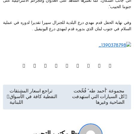
الى جانب السكان، كما نعتبرها الشاهد على العدوان والجرائم الاسرائيلية على
جنوبنا الحبيب”.
وفي نهاية الحفل قدم مهدي درع البلدية للجنرال سييرا تقديرا لدوره في عملية
السلام في جنوب لبنان الذي بدوره قدم لمهدي درع اليونيفيل .
تصفّح
مجموعة “أحمد طه” فُخّخت
تراجع اسعار المشتقات
كل السيارات التي استهدفت
النفطية كافة في الأسواق
المقالات
الضاحية وغيرها
اللبنانية