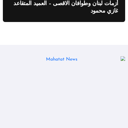
أزمات لبنان وطوافان الاقصى – العميد المتقاعد
غازي محمود