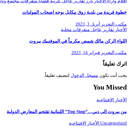
أقلام وآراء
الأخبار
بارز
تقارير
عاجل
عربية
قضايا
متفرقات
مجتمع ون
خطوة فريدة من بلدية زوق مكايل بوجه اصحاب المولدات
مكتب التحرير
أبريل 3, 2023
الأخبار
تقارير
عاجل
متفرقات
محلية
اللواء الركن مالك شمص مكرماً في الموفنبيك بيروت
مكتب التحرير
فبراير 14, 2023
اترك تعليقاً
يجب أنت تكون
مسجل الدخول
لتضيف تعليقاً.
You Missed
الأخبار
الإفتتاحية
من بيروت إلى دبي…”Top Stop” اللبنانية تقتحم المعارض الدولية
Uncategorized
الأخبار
الإفتتاحية