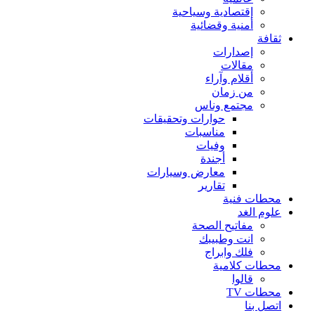
إقتصادية وسياحية
أمنية وقضائية
ثقافة
إصدارات
مقالات
أقلام وآراء
من زمان
مجتمع وناس
حوارات وتحقيقات
مناسبات
وفيات
أجندة
معارض وسيارات
تقارير
محطات فنية
علوم الغد
مفاتيح الصحة
انت وطبيبك
فلك وابراج
محطات كلامية
قالوا
محطات TV
اتصل بنا