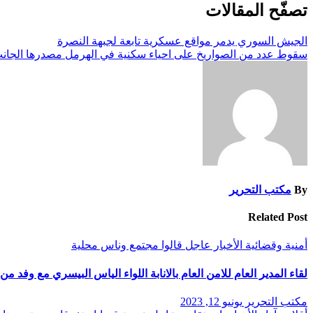
تصفّح المقالات
الجيش السوري يدمر مواقع عسكرية تابعة لجبهة النصرة
سقوط عدد من الصواريخ على احياء سكنية في الهرمل مصدرها الجان
By
مكتب التحرير
Related Post
أمنية وقضائية
الأخبار
عاجل
قالوا
مجتمع وناس
محلية
لقاء المدير العام للامن العام بالانابة اللواء الياس البيسري مع وفد 
مكتب التحرير
يونيو 12, 2023