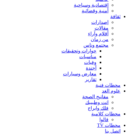
إقتصادية وسياحية
أمنية وقضائية
ثقافة
إصدارات
مقالات
أقلام وآراء
من زمان
مجتمع وناس
حوارات وتحقيقات
مناسبات
وفيات
أجندة
معارض وسيارات
تقارير
محطات فنية
علوم الغد
مفاتيح الصحة
انت وطبيبك
فلك وابراج
محطات كلامية
قالوا
محطات TV
اتصل بنا