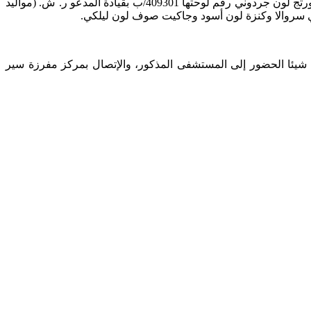
“الساعة 23,00 من تاريخ 23/1/2014 وعلى المسلك الغربي لاوتوستراد جل الديب بالقرب من افران الوودن باكري، صدمت سيارة نوع كيا سبورتج لون جردوني رقم لوحتها 409301/ب بقيادة المدعو ر. ش. (مواليد
ا شيئا الحضور إلى المستشفى المذكور، والإتصال بمركز مفرزة سير