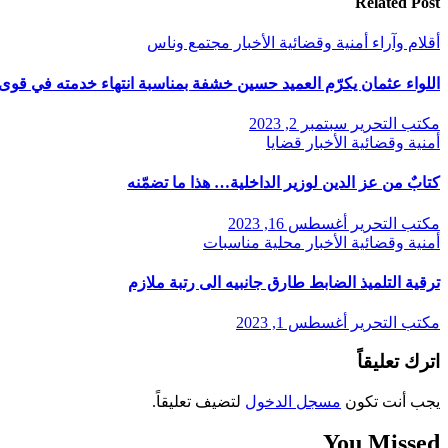
Related Post
أقلام وآراء
أمنية وقضائية
الأخبار
مجتمع وناس
اللواء عثمان يكرّم العميد حسين خشفة بمناسبة انتهاء خدمته في قوى 
مكتب التحرير
سبتمبر 2, 2023
أمنية وقضائية
الأخبار
قضايا
كتابٌ من عز الدين لوزير الداخلية… هذا ما تضمّنه
مكتب التحرير
أغسطس 16, 2023
أمنية وقضائية
الأخبار
محلية
مناسبات
ترقية التلميذ الضابط طارق جانبيه الى رتبة ملازم
مكتب التحرير
أغسطس 1, 2023
اترك تعليقاً
يجب أنت تكون
مسجل الدخول
لتضيف تعليقاً.
You Missed