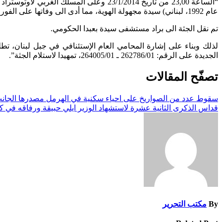
عام 1992، لبناني) سيدة مجهولة الهوية، مما أدى الى وفاتها على الفور، وهي في العقد السادس من العمر، معتدلة البنية، شعرها أشيب، ترتدي سروالا وكنزة لون أسود وجاكيت صوف لون ليلكي.
تم نقل الجثة الى براد مستشفى سيدة بعبدا الحكومي.
لذلك وبناء على إشارة المحامي العام الإستئنافي في جبل لبنان، ت
الجديدة على الرقم: 262786/01 ـ 264005/01، تمهيدا لاستلام الجثة”.
تصفّح المقالات
سقوط عدد من الصواريخ على احياء سكنية في الهرمل مصدرها الجان
قداس الذكرى الثانية عشرة لاستشهاد الوزير ايلي حبيقة ورفاقه في ك
By
مكتب التحرير