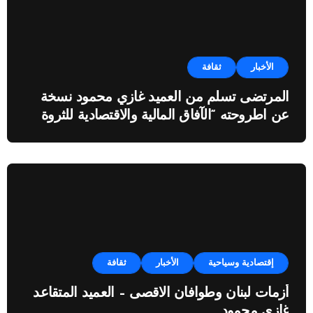
الأخبار
ثقافة
المرتضى تسلم من العميد غازي محمود نسخة
عن اطروحته “الآفاق المالية والاقتصادية للثروة
النفطية”
إقتصادية وسياحية
الأخبار
ثقافة
أزمات لبنان وطوافان الاقصى – العميد المتقاعد
غازي محمود